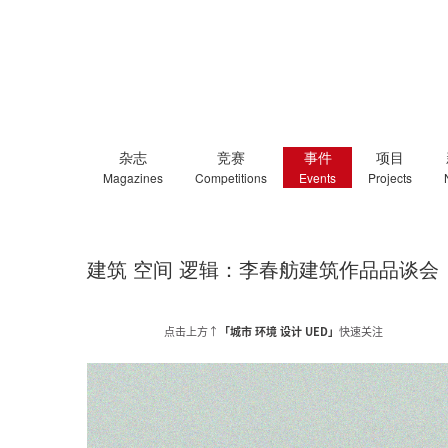
杂志
竞赛
事件
项目
Magazines
Competitions
Events
Projects
建筑 空间 逻辑：李春舫建筑作品品谈会
点击上方↑
「城市 环境 设计 UED」
快速关注