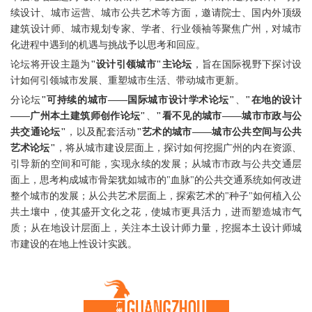
续设计、城市运营、城市公共艺术等方面，邀请院士、国内外顶级
建筑设计师、城市规划专家、学者、行业领袖等聚焦广州，对城市
化进程中遇到的机遇与挑战予以思考和回应。
论坛将开设主题为
"设计引领城市"主论坛
，旨在国际视野下探讨设
计如何引领城市发展、重塑城市生活、带动城市更新。
分论坛
"可持续的城市——国际城市设计学术论坛"
、
"在地的设计
——广州本土建筑师创作论坛"
、
"看不见的城市——城市市政与公
共交通论坛"
，以及配套活动
"艺术的城市——城市公共空间与公共
艺术论坛"
，将从城市建设层面上，探讨如何挖掘广州的内在资源、
引导新的空间和可能，实现永续的发展；从城市市政与公共交通层
面上，思考构成城市骨架犹如城市的"血脉"的公共交通系统如何改进
整个城市的发展；从公共艺术层面上，探索艺术的"种子"如何植入公
共土壤中，使其盛开文化之花，使城市更具活力，进而塑造城市气
质；从在地设计层面上，关注本土设计师力量，挖掘本土设计师城
市建设的在地上性设计实践。