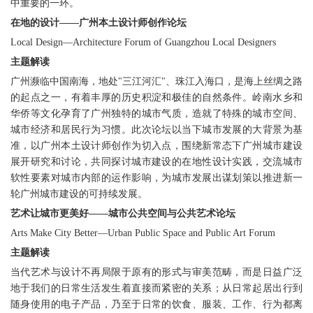
中重要的一环。
在地的设计——广州本土设计师创作论坛
Local Design—Architecture Forum of Guangzhou Local Designers
主题解读
广州濒临中国南海，地处"三江河汇"、珠江入海口，是海上丝绸之路
的起点之一，有着丰厚的历史积淀和极佳的自然条件。岭南水乡和
华侨等文化孕育了广州独特的城市气质，造就了特殊的城市空间、
城市经济和居民行为习惯。此次论坛以当下城市发展的大背景为基
准，以广州本土设计师创作为切入点，围绕新常态下广州城市建设
展开研究和讨论，共同探讨城市建设的在地性设计实践，交流城市
软性要素对城市内部的运作影响，为城市发展出谋划策以推进新一
轮广州城市建设的可持续发展。
艺术让城市更美好——城市公共空间与公共艺术论坛
Arts Make City Better—Urban Public Space and Public Art Forum
主题解读
当代艺术与设计不再局限于原有的形式与审美范畴，而是日益广泛
地于我们的日常生活发生着直接而紧密的关系；从日常起居出行到
随身使用的电子产品，乃至于日常的饮食、服装、工作、行为都离