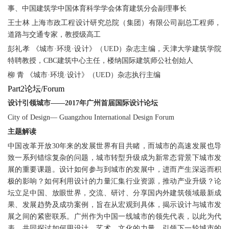
事、中国建筑学中国体育科学学会体育建筑分会副理事长
王士林 上海市政工程设计研究总院（集团）有限公司副总工程师，
道路与交通专家，教授级高工
彭礼孝 《城市·环境·设计》（UED）杂志主编，天津大学建筑学院
特聘教授，CBC建筑中心主任，楼纳国际建筑师公社创始人
柳 青 《城市·环境·设计》（UED）杂志执行主编
Part2论坛/Forum
设计引领城市——2017年广州首届国际设计论坛
City of Design— Guangzhou International Design Forum
主题解读
中国改革开放30年来的发展世界有目共睹，而城市的高速发展也导
致一系列错综复杂的问题，城市转型升级成为新常态背景下城市发
展的重要课题。设计如何参与到城市的发展中，进而产生深远而积
极的影响？如何利用设计的力量汇集行业资源，推动产业升级？论
坛立足中国、放眼世界，交流、研讨、分享国内外建筑领域最新成
果、发展趋势及成功案例，旨在从宏观到具体，揭示设计与城市发
展之间的紧密联系。广州作为中国一线城市的领先代表，以此为代
表，共同探讨如何用设计、艺术、文化的力量，引领下一轮城市的