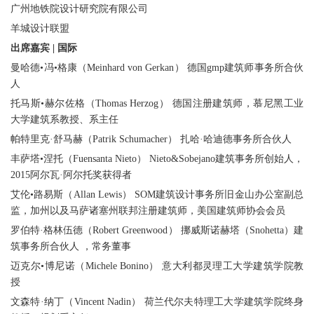
广州地铁院设计研究院有限公司
羊城设计联盟
出席嘉宾 | 国际
曼哈德•冯•格康（Meinhard von Gerkan） 德国gmp建筑师事务所合伙
人
托马斯•赫尔佐格（Thomas Herzog） 德国注册建筑师，慕尼黑工业
大学建筑系教授、系主任
帕特里克·舒马赫（Patrik Schumacher） 扎哈·哈迪德事务所合伙人
丰萨塔•涅托（Fuensanta Nieto） Nieto&Sobejano建筑事务所创始人，
2015阿尔瓦·阿尔托奖获得者
艾伦•路易斯（Allan Lewis） SOM建筑设计事务所旧金山办公室副总
监，加州以及马萨诸塞州联邦注册建筑师，美国建筑师协会会员
罗伯特·格林伍德（Robert Greenwood） 挪威斯诺赫塔（Snohetta）建
筑事务所合伙人 ，常务董事
迈克尔•博尼诺（Michele Bonino） 意大利都灵理工大学建筑学院教
授
文森特·纳丁（Vincent Nadin） 荷兰代尔夫特理工大学建筑学院终身