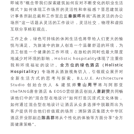
即城市”概念带我们探索建筑如何应对不断变化的职业生活
模式？如何体现工作场所的灵活性和幸福感？晋思建筑设
计事务所副总裁和工作室总监
秦振晖
将就“高效灵活的办公
场所”这一话题从灵活的工作设计，灵活社交，物理和虚拟
互联分享精彩观点。
工作之余，绿色可持续的休闲生活也将带给人们更大的愉
悦与满足。为旅途中的旅人创造一个温馨舒适的环境，为
员工创造一个健康的工作环境，在放松的同时也最大限度
地减少对环境的影响，Holistic hospitality体现了注重你
我和环境福祉的设计。
全方位的绿色酒店（Holistic
Hospitality）
专场将从酒旅视角切入，引领观众展开对
全新生活方式的思考与探索。B.L.U.E. Architecture
Studio 创始合伙人 & 建筑师
青山周平
将与阿那亚
theTANG唐舍酒店 & EOSO雲頌酒店创始人
唐尉荧
共同畅
谈他们中的“混合型在地设计”如何打造沉浸式文化体验，
如何通过混合型在地设计让酒店从众多选择中脱颖而出为
客户提供符合他们价值观的场所；洲际酒店集团大中华区
酒店开业部副总
陈昌群
将从个性化的体验等方面分享“全方
面健康策略”。