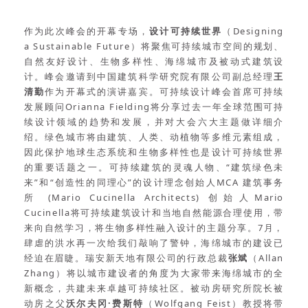
作为此次峰会的开幕专场，
设计可持续世界
（Designing
a Sustainable Future）将聚焦可持续城市空间的规划、
自然友好设计、生物多样性、海绵城市及被动式建筑设
计。峰会邀请到中国建筑科学研究院有限公司副总经理
王
清勤
作为开幕式的演讲嘉宾。可持续设计峰会首席可持续
发展顾问Orianna Fielding将分享过去一年全球范围可持
续设计领域的趋势和发展，并对大会六大主题做详细介
绍。绿色城市将由建筑、人类、动植物等多维元素组成，
因此保护地球生态系统和生物多样性也是设计可持续世界
的重要话题之一。可持续建筑的灵魂人物、“建筑绿色未
来”和“创造性的同理心”的设计理念创始人MCA 建筑事务
所 (Mario Cucinella Architects) 创始人Mario
Cucinella将可持续建筑设计和当地自然能源合理使用，带
来向自然学习，将生物多样性融入设计的主题分享。7月，
肆虐的洪水再一次给我们敲响了警钟，海绵城市的建设已
经迫在眉睫。瑞安新天地有限公司的行政总裁
张斌
（Allan
Zhang）将以城市建设者的角度为大家带来海绵城市的全
新概念，共建未来卓越可持续社区。被动房研究所院长被
动房之父
沃尔夫冈·费斯特
（Wolfgang Feist）教授将带