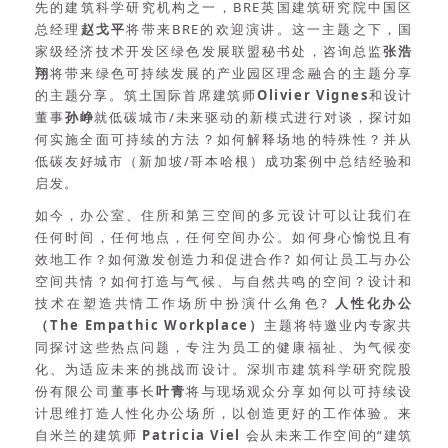
先的建筑科学研究机构之一，BRE英国建筑研究院中国区
总经理
赵戈平
将带来BRE的欢迎演讲。这一主题之下，国
家级经济技术开发区绿色发展联盟秘书处，咨询总监
张浩
翔
将带来绿色可持续发展的产业园区理念融合的主题分享
的主题分享。筑土国际首席建筑师
Olivier Vignes
和设计
董事
孙峥
就低碳城市/未来驱动的新模式进行对谈，探讨如
何实施全面可持续的方法？如何解释场地的特殊性？并从
低碳友好城市（新加坡/哥本哈根）成功案例中总结经验和
启发。
如今，办公室、住所和第三空间的多元设计可以让我们在
任何时间，任何地点，任何空间办公。如何身心愉悦且有
效地工作？如何激发创造力和促进合作? 如何让员工与办公
空间共情？如何打造与气候、与自然共鸣的空间？设计和
技术在塑造共情工作场所中扮演什么角色?
人性化办公
（The Empathic Workplace）
主题将特邀业内专家共
同探讨这些热点问题，专注为员工的健康福祉、为气候变
化、为适应未来的挑战而设计。深圳市建筑科学研究院股
份有限公司董事长
叶青
将与现场观众分享如何以可持续设
计思维打造人性化办公场所，以创造更好的工作体验。来
自米兰的建筑师
Patricia Viel
会从未来工作空间的“建筑