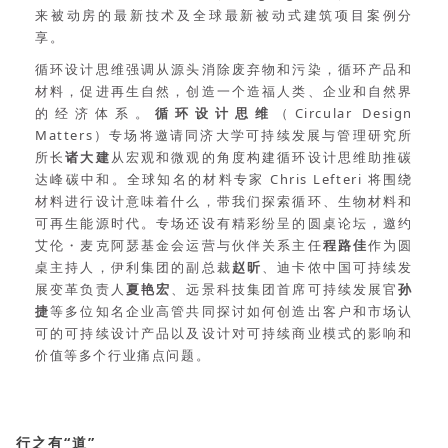
来被动房的最新技术及全球最新被动式建筑项目案例分
享。
循环设计思维强调从源头消除废弃物和污染，循环产品和
材料，促进再生自然，创造一个造福人类、企业和自然界
的经济体系。
循环设计思维
（Circular Design
Matters）专场将邀请同济大学可持续发展与管理研究所
所长
诸大建
从宏观和微观的角度构建循环设计思维助推碳
达峰碳中和。全球知名的材料专家 Chris Lefteri 将围绕
材料进行设计意味着什么，带我们探索循环、生物材料和
可再生能源时代。专场还设有精彩纷呈的圆桌论坛，邀约
艾伦・麦克阿瑟基金会运营与伙伴关系主任
程路佳
作为圆
桌主持人，伊利集团的副总裁
赵昕
、迪卡侬中国可持续发
展变革负责人
夏艳宏
、远景科技集团首席可持续发展官
孙
捷
等多位知名企业高管共同探讨如何创造出客户和市场认
可的可持续设计产品以及设计对可持续商业模式的影响和
价值等多个行业痛点问题。
行之有“道”