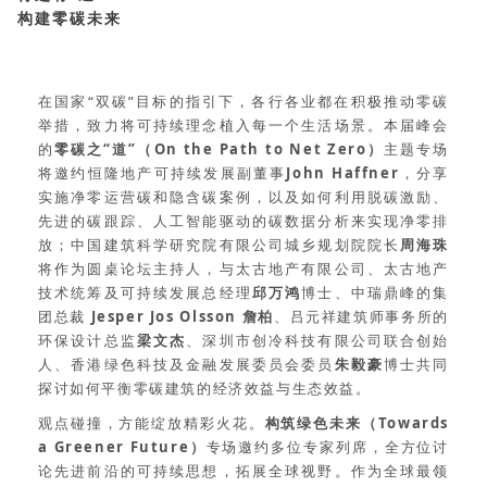
构建零碳未来
在国家“双碳”目标的指引下，各行各业都在积极推动零碳
举措，致力将可持续理念植入每一个生活场景。本届峰会
的
零碳之“道”
（On the Path to Net Zero）
主题专场
将邀约恒隆地产可持续发展副董事
John Haffner
，分享
实施净零运营碳和隐含碳案例，以及如何利用脱碳激励、
先进的碳跟踪、人工智能驱动的碳数据分析来实现净零排
放；中国建筑科学研究院有限公司城乡规划院院长
周海珠
将作为圆桌论坛主持人，与太古地产有限公司、太古地产
技术统筹及可持续发展总经理
邱万鸿
博士、中瑞鼎峰的集
团总裁
Jesper Jos Olsson 詹柏
、吕元祥建筑师事务所的
环保设计总监
梁文杰
、深圳市创冷科技有限公司联合创始
人、香港绿色科技及金融发展委员会委员
朱毅豪
博士共同
探讨如何平衡零碳建筑的经济效益与生态效益。
观点碰撞，方能绽放精彩火花。
构筑绿色未来（Towards
a Greener Future）
专场邀约多位专家列席，全方位讨
论先进前沿的可持续思想，拓展全球视野。作为全球最领