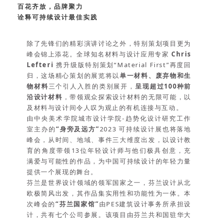
百花齐放，品牌聚力
诠释可持续设计最佳实践
除了先锋们的精彩演讲讨论之外，特别策划项目更为
峰会锦上添花。全球知名材料与设计应用专家
Chris
Lefteri
携升级版特别策划“Material First”再度回
归，这场精心策划的展览将以
单一材料、废弃物和生
物材料
三个引人入胜的类别展开，
呈现超过100种前
沿设计材料
，带领观众探索设计材料的无限可能，以
及材料与设计间令人叹为观止的有机连接与互动。
由中央美术学院城市设计学院-趋势化设计研究工作
室主办的
“身旁及远方”
2023 可持续设计展也将落地
峰会，从时间、地域、事件三大维度出发，以设计教
育的角度带领13位年轻设计师与他们极具创意，充
满爱与可能性的作品，为中国可持续设计的年轻力量
提供一个展现的舞台。
芬兰是世界设计领域的领军国家之一，芬兰设计从北
欧极简风出发，其作品集实用性和功能性为一体。本
次峰会的
“芬兰国家馆”
由PES建筑设计事务所承担设
计，共有七个公司参展。该项目由芬兰共和国驻华大