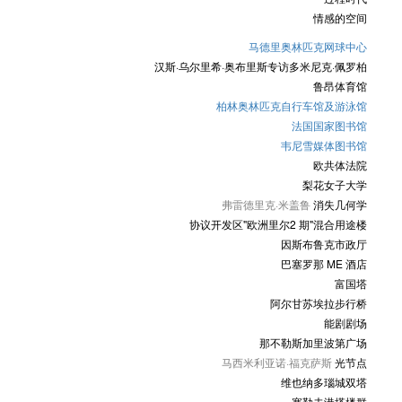
情感的空间
马德里奥林匹克网球中心
汉斯·乌尔里希·奥布里斯专访多米尼克·佩罗柏
鲁昂体育馆
柏林奥林匹克自行车馆及游泳馆
法国国家图书馆
韦尼雪媒体图书馆
欧共体法院
梨花女子大学
弗雷德里克·米盖鲁
消失几何学
协议开发区"欧洲里尔2 期"混合用途楼
因斯布鲁克市政厅
巴塞罗那 ME 酒店
富国塔
阿尔甘苏埃拉步行桥
能剧剧场
那不勒斯加里波第广场
马西米利亚诺·福克萨斯
光节点
维也纳多瑙城双塔
塞勒夫港塔楼群