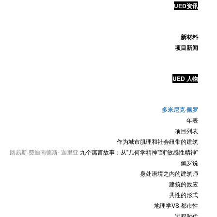
UED资讯
新材料
项目新闻
UED 人物
多米尼克·佩罗
年表
项目列表
作为城市肌理和社会纽带的建筑
路易斯·费迪南德斯- 迦里亚
九个寓言故事：从"几何学精神"到"敏感性精神"
佩罗说
身处语境之内的建筑师
建筑的效应
共性的形式
地理学VS 都市性
过程时代