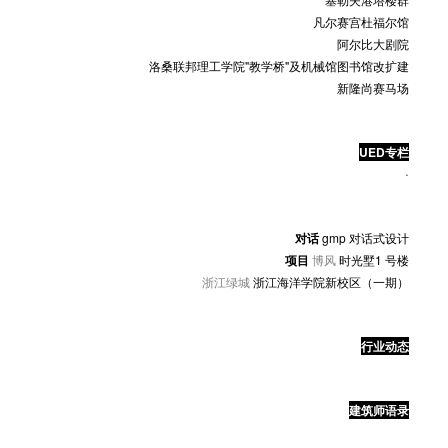
凡尔赛宫杜福尔馆
阿尔比大剧院
洛桑联邦理工学院"教学桥"及机械馆图书馆改扩建
新隆尚赛马场
UED专栏
·
对话
gmp 对话式设计
项目
博风
时光墅1 号楼
浙江绿城
浙江海洋学院新校区（一期）
行业动态
建筑师语录