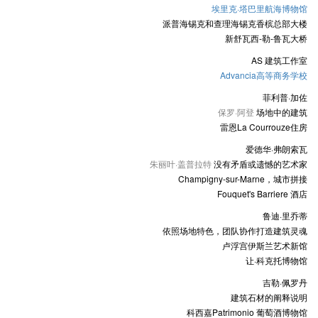
埃里克·塔巴里航海博物馆
派普海锡克和查理海锡克香槟总部大楼
新舒瓦西-勒-鲁瓦大桥
AS 建筑工作室
Advancia高等商务学校
菲利普·加佐
保罗·阿登
场地中的建筑
雷恩La Courrouze住房
爱德华·弗朗索瓦
朱丽叶·盖普拉特
没有矛盾或遗憾的艺术家
Champigny-sur-Marne，城市拼接
Fouquet's Barriere 酒店
鲁迪·里乔蒂
依照场地特色，团队协作打造建筑灵魂
卢浮宫伊斯兰艺术新馆
让·科克托博物馆
吉勒·佩罗丹
建筑石材的阐释说明
科西嘉Patrimonio 葡萄酒博物馆