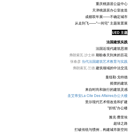
重庆桃源居公益中心
天津桃源居办公室改造
成都双年展——不确定城市
从走到飞——"一间宅" 主题装置展
UED 主题
法国建筑实践
法国近现代建筑思潮
弗朗索瓦·沙士林
期盼春天到来的百花
张春彦
当代法国建筑艺术教育与实践
弗朗索瓦·兰德
建筑领域的中法交流
曼纽勒·戈特德
摇摆的建筑
来自时尚和旅行的建筑灵感
圣艾蒂安La Cite Des Affaires办公大楼
里尔现代艺术馆改造和扩建
"折纸"办公楼
雅克·费里埃
超绿之路
打破传统与惯例，构建城市新空间