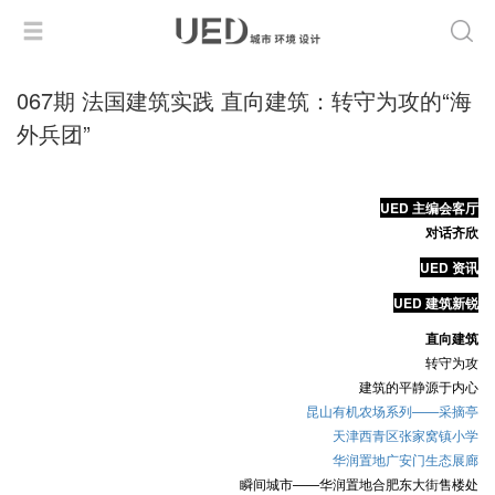
067期 法国建筑实践 直向建筑：转守为攻的“海
外兵团”
UED 主编会客厅
对话齐欣
UED 资讯
UED 建筑新锐
直向建筑
转守为攻
建筑的平静源于内心
昆山有机农场系列——采摘亭
天津西青区张家窝镇小学
华润置地广安门生态展廊
瞬间城市——华润置地合肥东大街售楼处