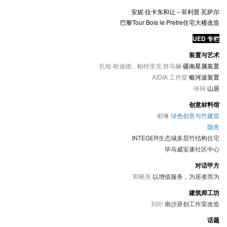
安妮·拉卡东和让－菲利普·瓦萨尔
巴黎Tour Bois le Pretre住宅大楼改造
UED 专栏
装置与艺术
扎哈·哈迪德、帕特里克·舒马赫
疆南星属装置
AIDIA 工作室
银河波装置
张轲
山居
创意材料馆
郝琳
绿色创意与竹建造
隐舍
INTEGER生态城多层竹结构住宅
毕马威安康社区中心
对话甲方
郭晓东
以增值服务，为居者而为
建筑师工坊
刘珩
南沙原创工作室改造
话题