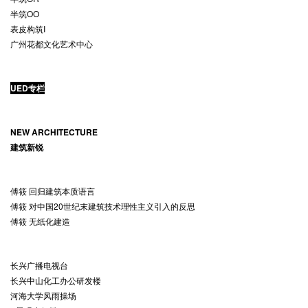
半筑OO
表皮构筑I
广州花都文化艺术中心
UED专栏
NEW ARCHITECTURE
建筑新锐
傅筱 回归建筑本质语言
傅筱 对中国20世纪末建筑技术理性主义引入的反思
傅筱 无纸化建造
长兴广播电视台
长兴中山化工办公研发楼
河海大学风雨操场