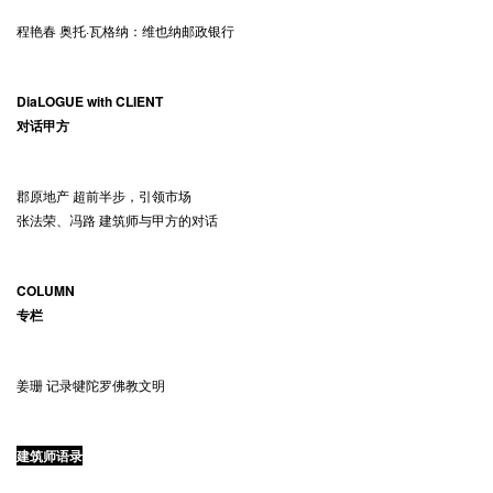
程艳春 奥托·瓦格纳：维也纳邮政银行
DiaLOGUE with CLIENT
对话甲方
郡原地产 超前半步，引领市场
张法荣、冯路 建筑师与甲方的对话
COLUMN
专栏
姜珊 记录犍陀罗佛教文明
建筑师语录