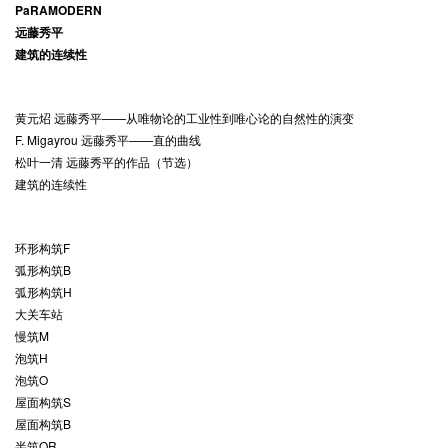
PaRAMODERN
远藤秀平
建筑的连续性
黄元炤 远藤秀平——从唯物论的工业性到唯心论的自然性的演变
F. Migayrou 远藤秀平——直的曲线
松叶一清 远藤秀平的作品（节选）
建筑的连续性
环形构筑F
弧形构筑B
弧形构筑H
大关车站
慢筑M
泡筑H
泡筑O
屋面构筑S
屋面构筑B
半筑OR