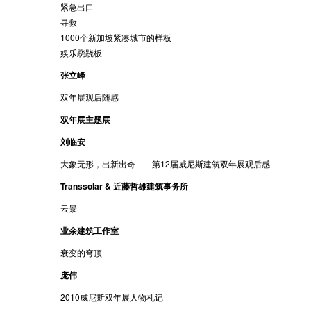
紧急出口
寻救
1000个新加坡紧凑城市的样板
娱乐跷跷板
张立峰
双年展观后随感
双年展主题展
刘临安
大象无形，出新出奇——第12届威尼斯建筑双年展观后感
Transsolar & 近藤哲雄建筑事务所
云景
业余建筑工作室
衰变的穹顶
庞伟
2010威尼斯双年展人物札记