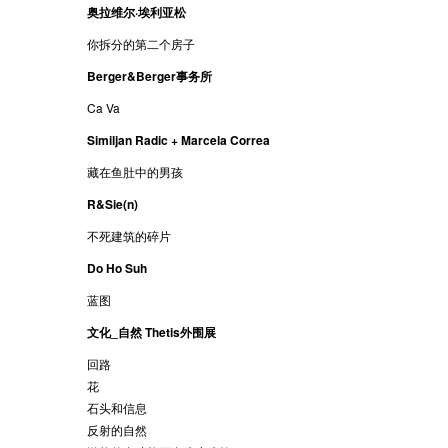
奥拉维尔·埃利亚松
你拆分的第二个房子
Berger&Berger事务所
Ca Va
Similjan Radic + Marcela Correa
藏在鱼肚中的男孩
R&Sie(n)
不死建筑的碎片
Do Ho Suh
蓝图
文化_自然 Thetis外围展
回路
花
石头和信息
反射的自然