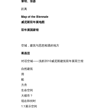
章明、张姿
距离
Map of the Biennale
威尼斯双年展地图
双年展国家馆
空城，建筑与思想相遇的地方
蒋昌芸
对话空城——浅析2010威尼斯建筑双年展荷兰馆
自然建筑
用
船
方舟
生命空间
大都市？
现在和何时
1:1展示空间