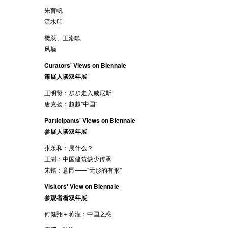
朱育帆
流水印
樊跃、王潮歌
风墙
Curators' Views on Biennale
策展人谈双年展
王明贤：步步走入威尼斯
唐克扬：超越"中国"
Participants' Views on Biennale
参展人谈双年展
张永和：展什么？
王澍：中国建筑缺少传承
朱锫：意园——"无形的有形"
Visitors' View on Biennale
参观者看双年展
何健翔＋蒋滢：中国之惑