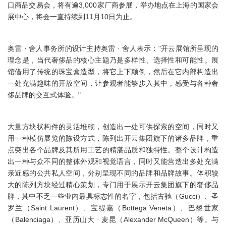
口商品交易会，将有逾3,000家厂商参展，举办地点在上海的国家会
展中心，将会一直持续到11月10日为止。
奥雷 · 舍人事务所的设计主持奥雷 · 舍人表示："开云展馆所呈现的
理念是，当代奢侈品的核心主题乃是多样性、选择性和可能性。展
馆借用了传统的珠宝盒造型，将它上下颠倒，然后在它内部构造出
一处充满趣味的开放空间，让参观者能够步入其中，感受与各种奢
侈品牌的交互式体验。"
大量方块状构件的灵活堆砌，创造出一处可供探索的空间，同时又
用一种模仿展览的陈设方式，陈列出开云集团旗下的诸多品牌，重
点突出各个品牌及其所用工艺的精湛品质和独特性。整个设计构造
出一种与众不同的整体外观和视觉语言，同时又能营造出多处充满
亲近感的公共私人空间，分别呈现不同的品牌和品牌故事。体积较
大的陈列方块经过精心策划，专门用于展示开云集团旗下的奢侈品
牌，其中不乏一些业内最具标志性的名字，包括古驰（Gucci）、圣
罗兰（Saint Laurent）、宝缇嘉（Bottega Veneta）、巴黎世家
（Balenciaga）、亚历山大 · 麦昆（Alexander McQueen）等。与