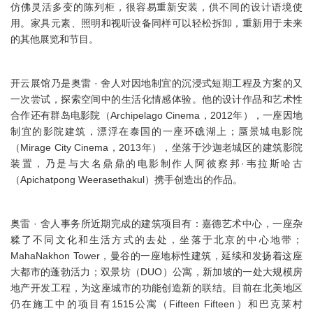
仿佛灵活多变的陈列柜，很容易重新安装，供不同的设计语境使
用。家具元素、照明和视听设备同样可以轻松拆卸，重新用于未来
的其他展览和节目。
开云展馆乃是奥雷 · 舍人对因地制宜的沉浸式短期工程及方案的又
一次尝试，探索空间中的生活化情感体验。他的设计作品和艺术性
合作还有群岛电影院（Archipelago Cinema，2012年），一座因地
制宜的影院建筑，漂浮在泰国的一座环礁湖上；蜃景城电影院
（Mirage City Cinema，2013年），坐落于沙迦老城区的建筑影院
装置，乃是与大名鼎鼎的电影制作人阿彼察邦·韦拉斯哈古
（Apichatpong Weerasethakul）携手创造出的作品。
奥雷 · 舍人事务所近期完成的建筑项目有：嘉德艺术中心，一座杂
糅了不同文化和生活方式的去处，坐落于北京的中心地带；
MahaNakhon Tower，曼谷的一座地标性建筑，延续和发扬着这座
大都市的蓬勃活力；双景坊（DUO）公寓，新加坡的一处大规模房
地产开发工程，为这座城市的功能创造新的联结。目前在北美地区
仍在施工中的项目有1515公寓（Fifteen Fifteen）和巴克莱村