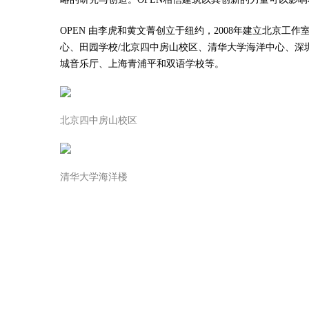
OPEN 由李虎和黄文菁创立于纽约
，
2008年建立北京工作
心
、
田园学校/北京四中房山校区
、
清华大学海洋中心
、
深
城音乐厅
、
上海
青浦平和
双语学校等
。
北京四中房山校区
清华大学海洋楼