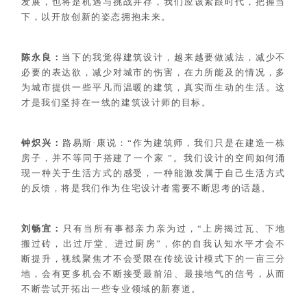
发展，也将是机遇与挑战并存，我们应
该紧跟时代，把握当
下，以开放创新的姿态
拥抱未来。
陈永良：
当下的我觉得建筑设计，越来越要做减法，
减少不
必要的表达欲，减少对城市的伤害，
在力所能及的情况，多
为城市提供一些平凡
而温暖的建筑，真实而生动的生活。这
才是
我们坚持在一线的建筑设计师的目标。
钟炽兴：
路易斯·康说：“作为建筑师，我们只是在建造一栋
房子，并不等同于搭建了一个家 ”。我们设计的空间如何涌
现一种关于生活方式的感受，一种能激发属于自己生活方式
的反馈，将是我们作为住宅设计者需要不断思考的话题。
刘畅宜：
只有当所有事都亲力亲为过，“上房揭过瓦、下
地
搬过砖，出过厅堂、进过厨房”，你的自我认
知水平才会不
断提升，视线聚焦才不会受限在传
统设计模式下的一亩三分
地，会有更多机会不断
接受最前沿、最接地气的信号，从而
不断尝试开
拓出一些专业领域的新赛道。