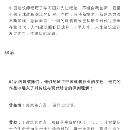
中国建筑师经历了学习国外先进经验、不断自我创新，直至
引领全球建筑潮流的历程。同时，各种新技术、
新建筑方法
不断涌现。总体而言，中国的建筑建设已从增量时代过渡至
存量时代，人均建筑面积已达到 50 平方米。未
来建筑业的
发展方向，值得我们深思。
......
03
60后
60后的建筑师们，他们见证了中国建筑行业的变迁，他们的
作品中融入了对传统与现代结合的深刻理解；
曾益海：
善意筑充盈， 空间自澄明。
黄劲：
于建筑师而言，项目是生命的印记 ；设计，
其实是从
一个生命走向另一个生命的过程。每
一次设计，都是生命的