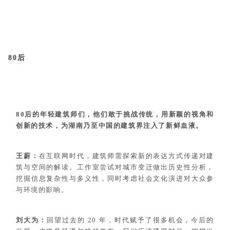
05
80后
80后的年轻建筑师们，他们敢于挑战传统，用新颖的视角和
创新的技术，为湖南乃至中国的建筑界注入了新鲜血液。
王蔚：
在互联网时代，建筑师需探索新的表达方式传递对建
筑与
空间的解读。工作室尝试对城市变迁做出历史性分析，
挖
掘信息复杂性与多义性，同时考虑社会文化演进对大众参
与环境的影响。
刘大为：
回望过去的 20 年，时代赋予了很多机会，今
后的