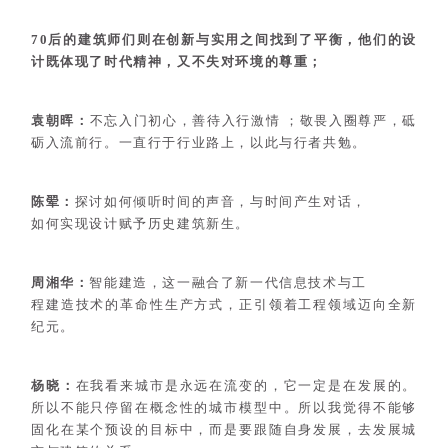
70后的建筑师们则在创新与实用之间找到了平衡，他们的设
计既体现了时代精神，又不失对环境的尊重；
袁朝晖：
不忘入门初心，善待入行激情 ；
敬畏入圈尊严，砥
砺入流前行。
一直行于行业路上，以此与行者共勉。
陈翚：
探讨如何倾听时间的声音，与时间产生对话，
如何实现设计赋予历史建筑新生。
周湘华：
智能建造，这一融合了新一代信息技术与工
程建造技术的革命性生产方式，正引领着工
程领域迈向全新
纪元。
杨晓：
在我看来城市是永远在流变的，它一定是
在发展的。
所以不能只停留在概念性的城
市模型中。所以我觉得不能够
固化在某个
预设的目标中，而是要跟随自身发展，去
发展城