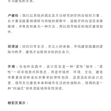
市与建筑的关系。
卢健松：
我们以系统的观念及方法研究的空间自组
织力量，
从大量实践案例调研与持续的观
察中，提炼空间自适应发展
规律，并将其
转换为一种方法，用以指导相应的地区建
筑创
作。
胡清波：
回归日常生活，关注人的体验，寻找建筑隐藏
的逻
辑与秩序，建筑才会获得永恒的生命力。
齐靖：
在创作实践中，设计其实是一种“柔性”操作，“柔
性”一词非指形式和形态，而是对场所、环境、文化、建造
等要素深层研读后所秉承的弹性包容、适度适应的设计态
度，倡导关注建筑本体和城市生活的价值取向，强调的是一
种“内涵式”的本质延续和良性演进。
精彩页展示：