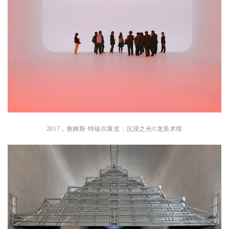
2017，詹姆斯·特瑞尔展览：
沉浸之光©龙美术馆