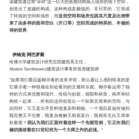
该建筑通过将"伞拱"这一巨大的悬挑结构插入现存的地下空间，
创造出了超越的构成。这种构成是极端的、非日常的，它形成
了特殊的空间和场所，而
这些空间和场所也因其尺度及比例带
来了由多样的面和空白（开口等）交织而成的特异的、丰饶的
诗的世界
。
伊纳克·阿巴罗斯
哈佛大学建筑设计研究生院建筑系主任，
Abalos Sentkiewicz建筑设计事务所首席建筑师
"如果我们要品鉴柳亦春的龙美术馆，那么最让人感到惊喜的是
它展示着一种很难在别处看到的文雅和乐观。柳亦春运用了独
特的方式将优雅和现代，传统与创新，细部和材质，秩序和结
构统一起来……所有的这些创造出一个崭新且简单的空间，与
此同时，它又是出乎意料地复杂和精细。一个项目是如何做到
既完整又不完整，既复杂难解又彻底直白，既精良无比又简单
朴素呢？
我认为我们正面对着这样一个先驱范例，它正向我们
确切描述着在21世纪何为一个大师之作的必须。
"