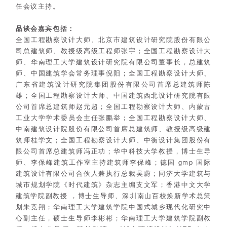
任会议主持。
品谈会嘉宾包括：
全国工程勘察设计大师、北京市建筑设计研究院股份有限公
司总
建筑师、教授级高级工程师张宇；
全国工程勘察设计大
师、华南理工大学建筑设计研究院有限公司
董事长，总建筑
师、中国建筑学会常务理事倪阳；
全国工程勘察设计大师、
广东省建筑设计研究院集团股份有限公
司首席总建筑师
陈
雄；全国工程勘察设计大师、中国建筑西北设计研究院有限
公司首席总建筑师赵元超；全国工程勘察设计大师、内蒙古
工业大学学术委员会主任张鹏举；
全国工程勘察设计大师、
中南建筑设计院股份有限公司首席总建筑师、教
授级高级建
筑师
桂学文；
全国工程勘察设计大师、中衡设计集团股份有
限公司首席总建筑
师
冯正功
；
华中科技大学教授，博士生导
师、李保峰建筑工作室主持建筑师李保峰；
德国 gmp 国际
建筑设计有限公司合伙人兼执行总裁吴蔚；
同济大学建筑与
城市规划学院《时代建筑》杂志主编支文军；
香港中文大学
建筑学院副教授 ，博士生导师、深圳南山百校焕
新学术总策
划朱竞翔；
华南理工大学建筑学院中国式城乡现代化研究中
心副主
任，硕士生导师李彬彬；
华南理工大学建筑学院副教