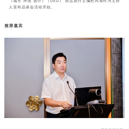
《城市 环境 设计》（UED） 杂志执行主编杜丙旭作为主持
人宣布品谈会活动开始。
致辞嘉宾
01