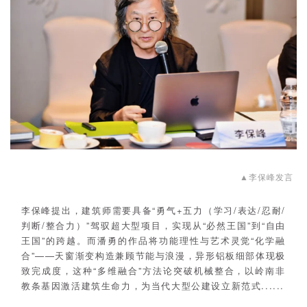
▲李保峰发言
李保峰提出，建筑师需要具备“勇气+五力（学习/表达/忍耐/
判断/整合力）”驾驭超大型项目，实现从“必然王国”到“自由
王国”的跨越。而潘勇的作品将功能理性与艺术灵觉“化学融
合”——天窗渐变构造兼顾节能与浪漫，异形铝板细部体现极
致完成度，这种“多维融合”方法论突破机械整合，以岭南非
教条基因激活建筑生命力，为当代大型公建设立新范式......