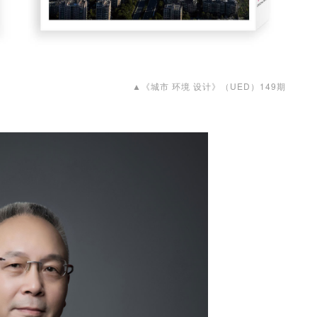
▲《城市 环境 设计》（UED）149期