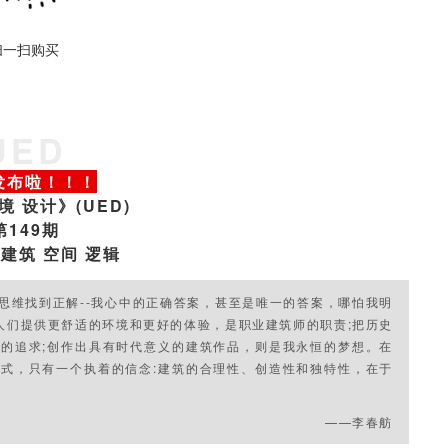
扫一扫购买
UED
发布啦！！！
境 设计》(UED)
第149期
建筑 空间 逻辑
思维找到正解--我心中的正确答案，甚至是唯一的答案，哪怕我明
人们提供更舒适的环境和更好的体验，是职业建筑师的职责;把历史
的追求;创作出具有时代意义的建筑作品，则是我永恒的梦想。在
式，只有一个执着的信念:建筑的合理性、创造性和独特性，在于
。
——李春舫