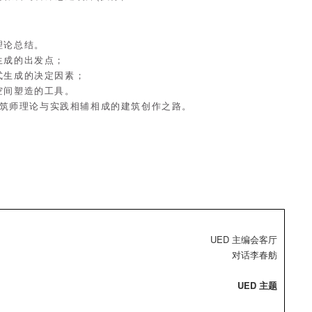
理论总结。
生成的出发点；
式生成的决定因素；
空间塑造的工具。
建筑师理论与实践
相辅相成的建筑创作之路。
UED 主编会客厅
对话李春舫
UED 主题