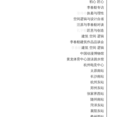
初心 匠心
李春舫专访
张伶伶
执着与理性
空间逻辑与设计自省
汪原与李春舫对谈
孔宇航
匠意与创造
建筑 空间 逻辑
李春舫建筑作品品谈会
李春舫
建筑 空间 逻辑
中国动漫博物馆
黄龙体育中心游泳跳水馆
杭州电竞中心
太原南站
长沙南站
杭州东站
郑州东站
张家界西站
随州南站
菏泽东站
襄阳东站
衢州西站