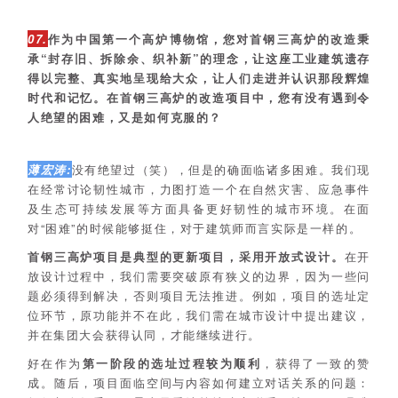
07.
作为中国第一个高炉博物馆，您对首钢三高炉的改造秉
承“封存旧、拆除余、织补新”的理念，让这座工业建筑遗存
得以完整、真实地呈现给大众，让人们走进并认识那段辉煌
时代和记忆。在首钢三高炉的改造项目中，您有没有遇到令
人绝望的困难，又是如何克服的？
薄宏涛:
没有绝望过（笑），但是的确面临诸多困难。我们现
在经常讨论韧性城市，力图打造一个在自然灾害、应急事件
及生态可持续发展等方面具备更好韧性的城市环境。在面
对“困难”的时候能够挺住，对于建筑师而言实际是一样的。
首钢三高炉项目是典型的更新项目，采用开放式设计。
在开
放设计过程中，我们需要突破原有狭义的边界，因为一些问
题必须得到解决，否则项目无法推进。例如，项目的选址定
位环节，原功能并不在此，我们需在城市设计中提出建议，
并在集团大会获得认同，才能继续进行。
好在作为
第一阶段的选址过程较为顺利
，获得了一致的赞
成。随后，项目面临空间与内容如何建立对话关系的问题：