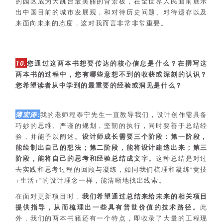
的园区成为大跳台最美丽的背景板，在全世界人民面前展示
出中国目前的城市发展观，和对待历史问题、对待遗存以及
来面向未来的态度，这对我而言非常非常重要。
10.
您通过这两本书想要传达的核心信息是什么？在撰写这
两本书的过程中，您有哪些意想不到的收获或深刻的认识？
您希望读者从中学到的最重要的经验或洞见是什么？
薄宏涛:
我的老师程泰宁先生一直教导我们，设计创作需具备
巧妙的思维、严谨的规划，坚韧的执行，同时要善于总结经
验，并能予以阐述。
设计师成长需要三个阶段：第一阶段，
能绘制出自己的想法；第二阶段，能将设计建造出来；第三
阶段，能将自己的思考和经验总结成文字。
这种总结是对过
去实践和思考过程的回顾与凝练，如同我们梳理和凝练“竞技
+生活+”的设计理念一样，能清晰地找出线索。
在面对更新项目时，
我们希望通过总结来给未来的相关项目
提供指导，从而梳理出一些具有普世价值的技术路径。
此
外，我们的两本书籍还有一个特点，即收录了大量的工程现