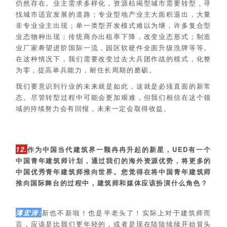
仍然存在。业主需求多样化，资源枯竭型城市需要转型，寻
找城市适宜发展的道路；专业型地产业主大面积退出，大量
非专业业主出现；单一类型开发模式难以为继，许多复合型
业态物种出现；传统商办出租率下降，改变业态形式；制造
业厂家希望进阶国际一流，园区软硬件全面升级洗牌等等。
在这种情况下，我们需要改变过去大兵团作战的模式，化整
为零，提高单兵能力，耐住长周期的磨砺。
我们要意识到行业的未来就是如此，这就是必须直面的新常
态。尽管转型过程中可能会更加艰难，但我们相信在这个领
域的持续努力会有回报，未来一定会取得收益。
12.
作为中国当代建筑界一颗冉冉升起的新星，UED有一个
中国青年建筑师计划，通过我们的海外资源优势，将更多的
中国优秀青年建筑师推向世界。您觉得在将中国青年建筑师
推向国际舞台的过程中，建筑师和媒体应该扮演什么角色？
薄宏涛:
新也不新啦！也是半老头了！实际上对于建筑师而
言，应该是比我们更年轻的，或者是现在陆陆续续开始冒头