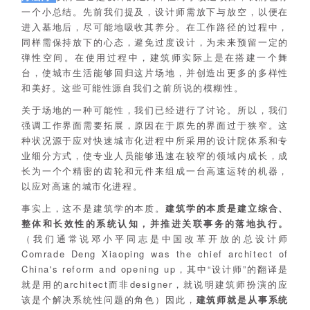
一个小总结。先前我们提及，设计师需放下与放空，以便在
进入基地后，尽可能地吸收其养分。在工作路径的过程中，
同样需保持放下的心态，避免过度设计，为未来预留一定的
弹性空间。在使用过程中，建筑师实际上是在搭建一个舞
台，使城市生活能够回归这片场地，并创造出更多的多样性
和美好。这些可能性源自我们之前所说的模糊性。
关于场地的一种可能性，我们已经进行了讨论。所以，我们
强调工作界面需要拓展，原因在于原先的界面过于狭窄。这
种状况源于应对快速城市化进程中所采用的设计院体系和专
业细分方式，使专业人员能够迅速在较窄的领域内成长，成
长为一个个精密的齿轮和元件来组成一台高速运转的机器，
以应对高速的城市化进程。
事实上，这不是建筑学的本质。
建筑学的本质是建立综合、
整体和长效性的系统认知，并推进关联事务的落地执行。
（我们通常说邓小平同志是中国改革开放的总设计师
Comrade Deng Xiaoping was the chief architect of
China's reform and opening up，其中“设计师”的翻译是
就是用的architect而非designer，就说明建筑师扮演的应
该是个解决系统性问题的角色）因此，
建筑师就是从事系统