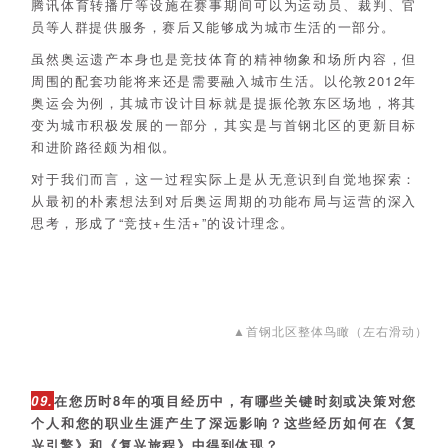
腾讯体育转播厅等设施在赛事期间可以为运动员、裁判、官
员等人群提供服务，赛后又能够成为城市生活的一部分。
虽然奥运遗产本身也是竞技体育的精神物象和场所内容，但
周围的配套功能将来还是需要融入城市生活。以伦敦2012年
奥运会为例，其城市设计目标就是提振伦敦东区场地，将其
变为城市积极发展的一部分，其实是与首钢北区的更新目标
和进阶路径颇为相似。
对于我们而言，这一过程实际上是从无意识到自觉地探索：
从最初的朴素想法到对后奥运周期的功能布局与运营的深入
思考，形成了“竞技+生活+”的设计理念。
▲首钢北区整体鸟瞰（左右滑动）
09.
在您历时8年的项目经历中，有哪些关键时刻或决策对您
个人和您的职业生涯产生了深远影响？这些经历如何在《复
兴引擎》和《复兴旅程》中得到体现？