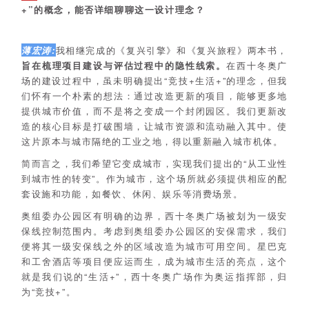
+”的概念，能否详细聊聊这一设计理念？
薄宏涛:
我相继完成的《复兴引擎》和《复兴旅程》两本书，
旨在梳理项目建设与评估过程中的隐性线索。
在西十冬奥广
场的建设过程中，虽未明确提出“竞技+生活+”的理念，但我
们怀有一个朴素的想法：通过改造更新的项目，能够更多地
提供城市价值，而不是将之变成一个封闭园区。我们更新改
造的核心目标是打破围墙，让城市资源和流动融入其中。使
这片原本与城市隔绝的工业之地，得以重新融入城市机体。
简而言之，我们希望它变成城市，实现我们提出的“从工业性
到城市性的转变”。作为城市，这个场所就必须提供相应的配
套设施和功能，如餐饮、休闲、娱乐等消费场景。
奥组委办公园区有明确的边界，西十冬奥广场被划为一级安
保线控制范围内。考虑到奥组委办公园区的安保需求，我们
便将其一级安保线之外的区域改造为城市可用空间。星巴克
和工舍酒店等项目便应运而生，成为城市生活的亮点，这个
就是我们说的“生活+”，西十冬奥广场作为奥运指挥部，归
为“竞技+”。