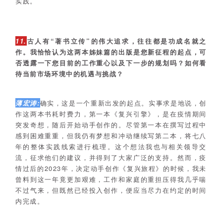
实践。
11.
古人有“著书立传”的伟大追求，往往都是功成名就之
作。我恰恰认为这两本姊妹篇的出版是您新征程的起点，可
否透露一下您目前的工作重心以及下一步的规划吗？如何看
待当前市场环境中的机遇与挑战？
薄宏涛:
确实，这是一个重新出发的起点。实事求是地说，创
作这两本书耗时费力，第一本《复兴引擎》，是在疫情期间
突发奇想，随后开始动手创作的。尽管第一本在撰写过程中
感到困难重重，但我仍有梦想和冲动继续写第二本，将七八
年的整体实践线索进行梳理。这个想法我也与相关领导交
流，征求他们的建议，并得到了大家广泛的支持。然而，疫
情过后的2023年，决定动手创作《复兴旅程》的时候，我未
曾料到这一年竟更加艰难，工作和家庭的重担压得我几乎喘
不过气来，但既然已经投入创作，便应当尽力在约定的时间
内完成。