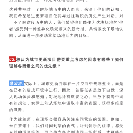
这种共鸣对于了解场地历史的人而言，来源于他们的认知，
我们希望通过更新项目使其与过往熟识的历史产生对话。对
于不了解这段历史的人，我们希望他们能作为这块场地的“他
者”感受到一种差异化场景带来的新奇感。共情激发了场地认
同，从而进一步驱动重塑场地活力的目标。
02.
您认为城市更新项目需要重点考虑的因素有哪些？如何
理解各因素之间的优先级？
薄宏涛:
实际上，城市更新并非在一片空白中规划蓝图，而是
在已有的建成环境中进行。因此，首要任务是放下自我，深
入现场体验和感知，对场地怀有敬畏之心。当放下脑海中固
有的想法，实际上能从场地中汲取丰富的资源，获得多维度
的滋养。
作为建筑师，在现场会很容易关注空间营造的氛围。例如，
坐在茶馆中，我们能闻到茶的香气，听到音乐的旋律，感受
光线的明暗等等。而当你当多次到访同一场所后，才可能会