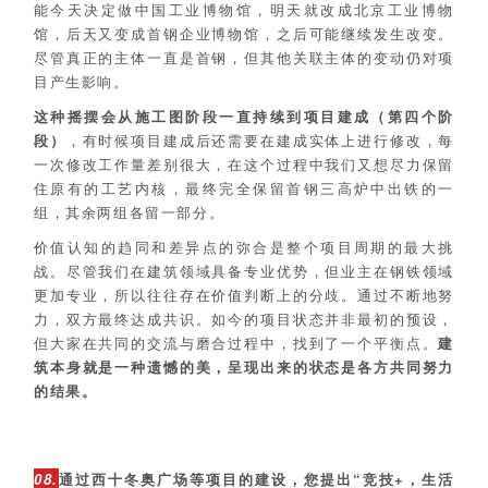
能今天决定做中国工业博物馆，明天就改成北京工业博物
馆，后天又变成首钢企业博物馆，之后可能继续发生改变。
尽管真正的主体一直是首钢，但其他关联主体的变动仍对项
目产生影响。
这种摇摆会从施工图阶段一直持续到项目建成（第四个阶
段）
，有时候项目建成后还需要在建成实体上进行修改，每
一次修改工作量差别很大，在这个过程中我们又想尽力保留
住原有的工艺内核，最终完全保留首钢三高炉中出铁的一
组，其余两组各留一部分。
价值认知的趋同和差异点的弥合是整个项目周期的最大挑
战。尽管我们在建筑领域具备专业优势，但业主在钢铁领域
更加专业，所以往往存在价值判断上的分歧。通过不断地努
力，双方最终达成共识。如今的项目状态并非最初的预设，
但大家在共同的交流与磨合过程中，找到了一个平衡点。
建
筑本身就是一种遗憾的美，呈现出来的状态是各方共同努力
的结果。
08.
通过西十冬奥广场等项目的建设，您提出“竞技+，生活