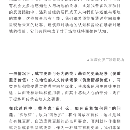
有机会更多地感知他人与场地的关系。比如我曾多次在项目
的反复踏勘中，遇到曾经的居民或工人向我们讲述他与场地
的故事，这些故事若有可能，我们都希望能够通过空间叙事
呈现给未来的访客。建筑师对场地的认知和曾经在场者对场
地的描述，它们共同构成了对于场地独特而整体认知。
▲重庆化肥厂踏勘现场
一般情况下，城市更新可分为两类：基础的更新场景（侧重
服务价值）；在地性的人文传承场景（侧重情感价值）。
两
类更新都需要通过物理空间的优化，使未来使用更便捷更舒
适，从而造福居民和使用者，而其中感动人心的部分，则在
于提炼和传承在地人文要素。
在此过程中，需考虑“留什么、如何留和如何用”的问
题。
“拆改留”，改为“留改拆”，将保留放在首位，这才是城
市有机更新、自适应微更新的起点和要旨。否则就叫作推翻
式更新或者拆除式更新，作为一种城市有机更新，我们希望