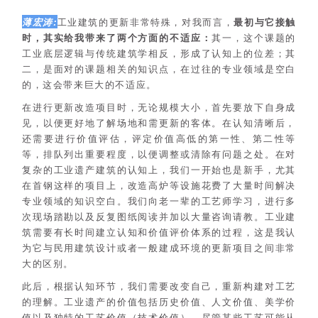
薄宏涛:
工业建筑的更新非常特殊，对我而言，
最初与它接触
时，其实给我带来了两个方面的不适应：
其一，这个课题的
工业底层逻辑与传统建筑学相反，形成了认知上的位差；其
二，是面对的课题相关的知识点，在过往的专业领域是空白
的，这会带来巨大的不适应。
在进行更新改造项目时，无论规模大小，首先要放下自身成
见，以便更好地了解场地和需更新的客体。在认知清晰后，
还需要进行价值评估，评定价值高低的第一性、第二性等
等，排队列出重要程度，以便调整或清除有问题之处。在对
复杂的工业遗产建筑的认知上，我们一开始也是新手，尤其
在首钢这样的项目上，改造高炉等设施花费了大量时间解决
专业领域的知识空白。我们向老一辈的工艺师学习，进行多
次现场踏勘以及反复图纸阅读并加以大量咨询请教。工业建
筑需要有长时间建立认知和价值评价体系的过程，这是我认
为它与民用建筑设计或者一般建成环境的更新项目之间非常
大的区别。
此后，根据认知环节，我们需要改变自己，重新构建对工艺
的理解。工业遗产的价值包括历史价值、人文价值、美学价
值以及独特的工艺价值（技术价值）。尽管某些工艺可能从