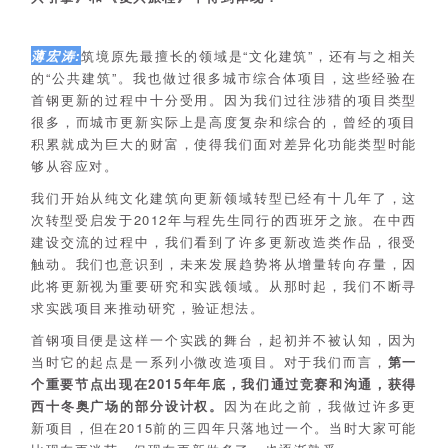
薄宏涛:
筑境原先最擅长的领域是“文化建筑”，还有与之相关
的“公共建筑”。我也做过很多城市综合体项目，这些经验在
首钢更新的过程中十分受用。因为我们过往涉猎的项目类型
很多，而城市更新实际上是高度复杂和综合的，曾经的项目
积累就成为巨大的财富，使得我们面对差异化功能类型时能
够从容应对。
我们开始从纯文化建筑向更新领域转型已经有十几年了，这
次转型受启发于2012年与程先生同行的西班牙之旅。在中西
建设交流的过程中，我们看到了许多更新改造类作品，很受
触动。我们也意识到，未来发展趋势将从增量转向存量，因
此将更新视为重要研究和实践领域。从那时起，我们不断寻
求实践项目来推动研究，验证想法。
首钢项目便是这样一个实践的舞台，起初并不被认知，因为
当时它的起点是一系列小微改造项目。对于我们而言，
第一
个重要节点出现在2015年年底，我们通过竞赛和沟通，获得
西十冬奥广场的部分设计权。
因为在此之前，我做过许多更
新项目，但在2015前的三四年只落地过一个。当时大家可能