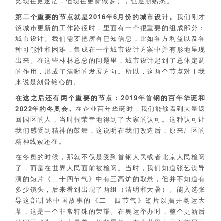
比现在更迷茫，但现在更新做多了，也逐渐熟悉。
第二个重要的节点就是2016年6月份的城市设计。
我们刚才
谈城市更新的工作路径时，里面有一个很重要的组成部分：
城市设计。我们需要把所有已知信息，比如各方利益以及各
种可能性和困难，集成在一个城市设计方案中并有形地呈现
出来。在这些林林总总的问题里，城市设计起到了总体定调
的作用，形成了清晰的发展方向。所以，这两个节点对于我
来说是刻骨铭心的。
在这之后还有两个重要的节点：2019年首钢的百年华诞和
2022年的冬奥会。
在企业百年华诞时，我们能够看到大量返
回园区的人，当时很荣幸地得到了大家的认可。这种认可让
我们感受到精神的鼓舞，这说明在我们改造后，原来厂区的
精神线索还在。
在冬奥的时候，那就不仅是受到首钢人民或者北京人民检阅
了，而是在世界人民面前被检阅。当时，我们知道张艺谋导
演的短片《二十四节气》中有三高炉的取景，但并不知道有
多少镜头，后来看到出现了两组（清明和大暑）。能入选张
导这部讲述中国故事的《二十四节气》短片以揭开奥运大
幕，这是一个非常特殊的荣耀。在奥运举办时，整个更新后