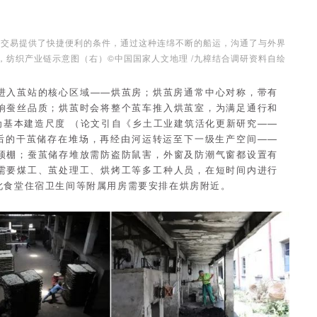
的交易提供了快捷便利的条件，通过这种连绵不断的船运，沟通了与外界
，纺织产业链示意图（右）©中国国家人文地理 /九樟结合调研资料自绘
进入茧站的核心区域——烘茧房；烘茧房通常中心对称，带有
响蚕丝品质；烘茧时会将整个茧车推入烘茧室，为满足通行和
为基本建造尺度 （论文引自《乡土工业建筑活化更新研究——
后的干茧储存在堆场，再经由河运转运至下一级生产空间——
顶棚；蚕茧储存堆放需防盗防鼠害，外窗及防潮气窗都设置有
需要煤工、茧处理工、烘烤工等多工种人员，在短时间内进行
此食堂住宿卫生间等附属用房需要安排在烘房附近。