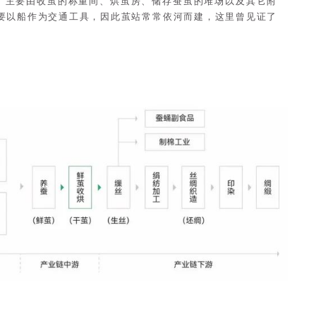
, 主要由收茧的称重间、烘茧房、储存蚕茧的堆场以及其它附
要以船作为交通工具，因此茧站常常依河而建，这里曾见证了