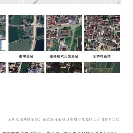
▲杭嘉湖片区茧站分布及部分茧站卫星图 ©九樟结合调研资料自绘