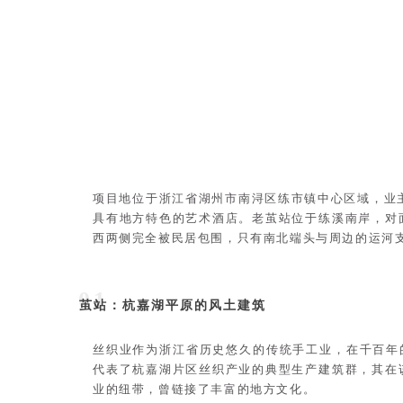
项目地位于浙江省湖州市南浔区练市镇中心区域，业
具有地方特色的艺术酒店。老茧站位于练溪南岸，对
西两侧完全被民居包围，只有南北端头与周边的运河
01
茧站：杭嘉湖平原的风土建筑
丝织业作为浙江省历史悠久的传统手工业，在千百年
代表了杭嘉湖片区丝织产业的典型生产建筑群，其在
业的纽带，曾链接了丰富的地方文化。