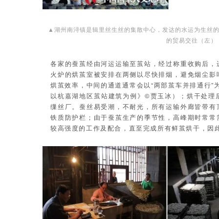
▲湖州南浔镇是辑里丝生丝的集散中心，发达的水运为生丝
的贸易交往（左）
各家的蚕茧经由河运运输至茧站，经过称重收购后，
火炉的烘茧室被安排在两侧以尽快排烟，避免烟尘影
烘茧效率，中间的通道通常会以“两部茧车并排通行”
以杭嘉湖地区茧站建筑为例》©贾玉冰）；烘干处理
缫丝厂。蚕丝易受潮，不耐光，所有运输外廊皆带有
铁质防护栏；由于蚕茧生产的季节性，高峰期时常常
较高强度的工作及配合，直至完成所有鲜茧烘干，因