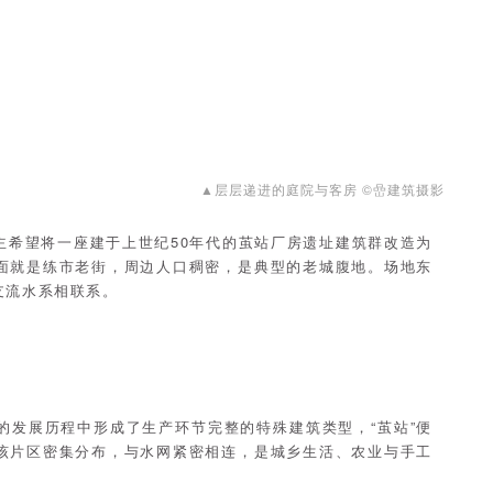
▲层层递进的庭院与客房 ©嵒建筑摄影
主希望将一座建于上世纪50年代的茧站厂房遗址建筑群改造为
面就是练市老街，周边人口稠密，是典型的老城腹地。场地东
支流水系相联系。
的发展历程中形成了生产环节完整的特殊建筑类型，“茧站”便
该片区密集分布，与水网紧密相连，是城乡生活、农业与手工