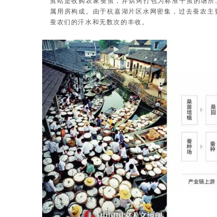
茧站是收购农家蚕茧，并烘烤打包为标准干茧的场所
属用房构成。由于杭嘉湖片区水网密集，过去蚕农主
蚕农们的汗水和无数次的丰收。