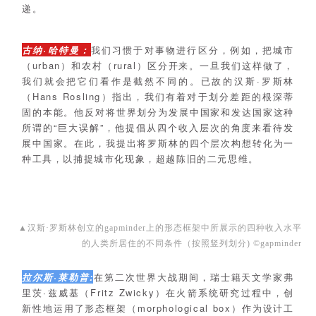
递。
古纳·哈特曼：
我们习惯于对事物进行区分，例如，把城市
（urban）和农村（rural）区分开来。一旦我们这样做了，
我们就会把它们看作是截然不同的。已故的汉斯·罗斯林
（Hans Rosling）指出，我们有着对于划分差距的根深蒂
固的本能。他反对将世界划分为发展中国家和发达国家这种
所谓的“巨大误解”，他提倡从四个收入层次的角度来看待发
展中国家。在此，我提出将罗斯林的四个层次构想转化为一
种工具，以捕捉城市化现象，超越陈旧的二元思维。
▲
汉斯·罗斯林创立的gapminder上的形态框架中所展示的四种收入水平
的人类所居住的不同条件（按照竖列划分) ©gapminder
拉尔斯·莱勒普:
在第二次世界大战期间，瑞士籍天文学家弗
里茨·兹威基（Fritz Zwicky）在火箭系统研究过程中，创
新性地运用了形态框架（morphological box）作为设计工