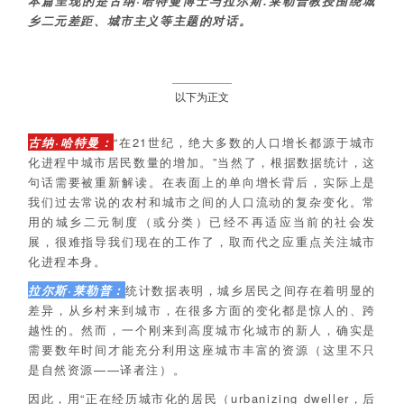
本篇呈现的是古纳·哈特曼博士与拉尔斯.莱勒普教授围绕城
乡二元差距、城市主义等主题的对话。
以下为正文
古纳·哈特曼：
“在21世纪，绝大多数的人口增长都源于城市
化进程中城市居民数量的增加。”当然了，根据数据统计，这
句话需要被重新解读。在表面上的单向增长背后，实际上是
我们过去常说的农村和城市之间的人口流动的复杂变化。常
用的城乡二元制度（或分类）已经不再适应当前的社会发
展，很难指导我们现在的工作了，取而代之应重点关注城市
化进程本身。
拉尔斯·莱勒普：
统计数据表明，城乡居民之间存在着明显的
差异，从乡村来到城市，在很多方面的变化都是惊人的、跨
越性的。然而，一个刚来到高度城市化城市的新人，确实是
需要数年时间才能充分利用这座城市丰富的资源（这里不只
是自然资源——译者注）。
因此，用“正在经历城市化的居民（urbanizing dweller，后