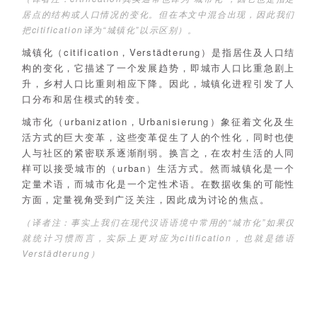
居点的结构或人口情况的变化。但在本文中混合出现，因此我们
把citification译为“城镇化”以示区别）。
城镇化（citification，Verstädterung）是指居住及人口结
构的变化，它描述了一个发展趋势，即城市人口比重急剧上
升，乡村人口比重则相应下降。因此，城镇化进程引发了人
口分布和居住模式的转变。
城市化（urbanization，Urbanisierung）象征着文化及生
活方式的巨大变革，这些变革促生了人的个性化，同时也使
人与社区的紧密联系逐渐削弱。换言之，在农村生活的人同
样可以接受城市的（urban）生活方式。然而城镇化是一个
定量术语，而城市化是一个定性术语。在数据收集的可能性
方面，定量视角受到广泛关注，因此成为讨论的焦点。
（译者注：事实上我们在现代汉语语境中常用的“城市化”如果仅
就统计习惯而言，实际上更对应为citification，也就是德语
Verstädterung）