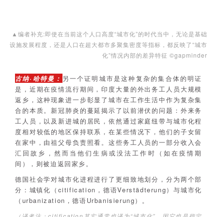
▲编者补充:即使在当前这个人口高度“城市化”的时代当中，无论是基础
设施发展程度，还是人口在超大都市多聚集密度等指标，都反映了“城市
化”情况内部的差异特征 ©gapminder
古纳·哈特曼：
另一个证明城市是这种复杂的集合体的明证
是，近期在疫情流行期间，印度大量的外出务工人员大规模
返乡，这种现象进一步彰显了城市在工作生活中作为复杂集
合的本质。新冠肺炎的蔓延揭示了以前潜伏的问题：外来务
工人员，以及新进城的居民，依然通过家庭纽带与城市化程
度相对较低的地区保持联系，在某些情况下，他们的子女留
在家中，由祖父母负责照看。这些务工人员的一部分收入会
汇回故乡，然而当他们生病或没法工作时（如在疫情期
间），则被迫返回家乡。
德国社会学对城市化进程进行了更细致地划分，分为两个部
分：城镇化（citification，德语Verstädterung）与城市化
（urbanization，德语Urbanisierung）。
（译者注：citification其实通常也译为“城市化”，因它也是指定