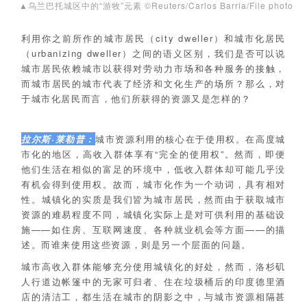
▲乌兰巴托城区中的“游牧”元素 ©Reuters/Carlos Barria/File photo
利用你之前所作的城市居民（city dweller）和城市化居民
（urbanizing dweller）之间的语义区别，我们是否可以说
城市居民依赖城市以获得对劳动力市场和各种服务的接触，
而城市居民的城市代表了经济和文化生产的场所？那么，对
于城市化居民而言，他们所获得的资源又是怎样的？
拉尔斯·莱勒普：
城市资源利用的核心在于使用权。在高度城
市化的地区，高收入群体享有“完全的使用权”。然而，即便
他们生活在相似的富足的环境中，低收入群体却可能几乎没
有机会得到使用权。故而，城市化作为一个动词，具有相对
性。城镇化的实质是我们皆为城市居民，然而由于获取城市
资源的难易程度不同，城镇化实际上是对可供利用的基础设
施——如住房、互联网速度、各种就业机会等方面——的描
述。而谁来使用这些资源，则是另一个层面的问题。
城市高收入群体能够充分使用城镇化的好处，然而，洛杉矶
人行道边帐篷中的无家可归者、住在垃圾桶后的印度德里酒
店的清洁工，都生活在城市的阴影之中，与城市资源相隔甚