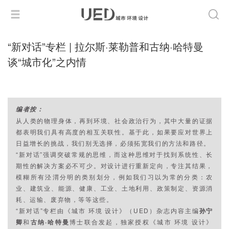
“新对话”专栏 | 拉尔斯·莱勒普和古纳·哈特曼
谈“城市化”之内情
编者按：
从人类的物理身体，再到环境、社会政治行为，其中大量的证据
都表明我们具有高度的相互关联性。基于此，如果要应对世界上
日益增长的挑战，我们别无选择，必须拓宽我们的方法和路径。
“新对话”强调突破常规的思维，而这种思维对于找到系统性、长
期性的解决方案必不可少。对设计进行重新定向，专注其结果，
模糊所有泾渭分明的类别划分，例如我们习以为常的分类：农
业、建筑业、能源、健康、工业、土地利用、政策制定、资源消
耗、运输、废弃物，等等这些。
“新对话”专栏由《城市 环境 设计》（UED）杂志内容主编
孙宁
卿
和
古纳·哈特曼
博士联合发起，独家授权《城市 环境 设计》