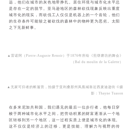
远，他们在城市的灰色地带挣扎。居住环境与城市化水平总
是存在一定的脱节。亚马逊地区的森林砍伐现象反映出重度
城市化的现实，而砍伐工人仅仅是机器上的一个齿轮，他们
的生存条件可能较之被砍伐的森林中的物种更为恶劣。太阳
之下无新鲜事。
▲
雷诺阿（Pierre-Auguste Renoir）于1876年所绘《煎饼磨坊的舞会》
（Bal du moulin de la Galette）
▲
无家可归者的帐篷营，拍摄于亚利桑那州凤凰城靠近西麦迪逊街 ©摄
影：Thayne Tuason
在多米尼加共和国，我们遇见的最后一位步行者，他每日穿
梭于两种城市化水平之间，把劳动积累的财富逐渐从一个地
区转移到另一个地区，这一过程实质上便是城市化的体现。
这不仅仅是经济上的迁移，更是技能、理解力与视野的传