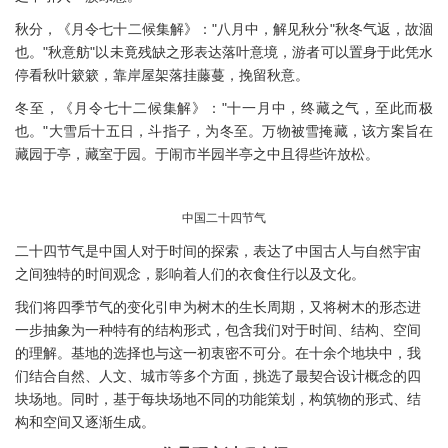
秋分，《月令七十二候集解》："八月中，解见秋分"秋冬气返，故涸
也。"秋意舫"以未竟残缺之形表达落叶意境，游者可以置身于此凭水
停看秋叶簌簌，靠岸屋架落挂藤蔓，挽留秋意。
冬至，《月令七十二候集解》："十一月中，终藏之气，至此而极
也。"大雪后十五日，斗指子，为冬至。万物被雪掩藏，该方案旨在
藏园于亭，藏室于园。于闹市半园半亭之中且得些许放松。
中国二十四节气
二十四节气是中国人对于时间的探索，表达了中国古人与自然宇宙
之间独特的时间观念，影响着人们的衣食住行以及文化。
我们将四季节气的变化引申为树木的生长周期，又将树木的形态进
一步抽象为一种特有的结构形式，包含我们对于时间、结构、空间
的理解。基地的选择也与这一初衷密不可分。在十余个地块中，我
们结合自然、人文、城市等多个方面，挑选了最契合设计概念的四
块场地。同时，基于每块场地不同的功能策划，构筑物的形式、结
构和空间又逐渐生成。