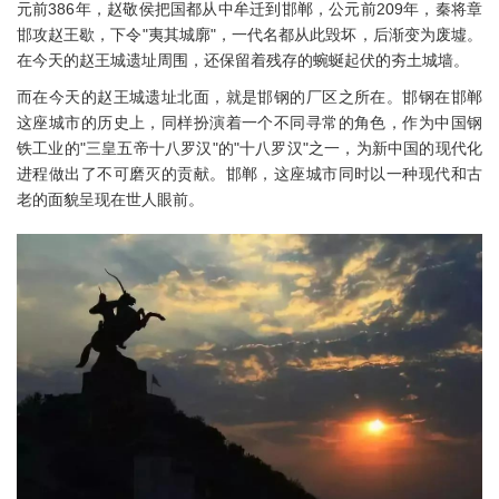
元前386年，赵敬侯把国都从中牟迁到邯郸，公元前209年，秦将章
邯攻赵王歇，下令"夷其城廓"，一代名都从此毁坏，后渐变为废墟。
在今天的赵王城遗址周围，还保留着残存的蜿蜒起伏的夯土城墙。
而在今天的赵王城遗址北面，就是邯钢的厂区之所在。邯钢在邯郸
这座城市的历史上，同样扮演着一个不同寻常的角色，作为中国钢
铁工业的"三皇五帝十八罗汉"的"十八罗汉"之一，为新中国的现代化
进程做出了不可磨灭的贡献。邯郸，这座城市同时以一种现代和古
老的面貌呈现在世人眼前。