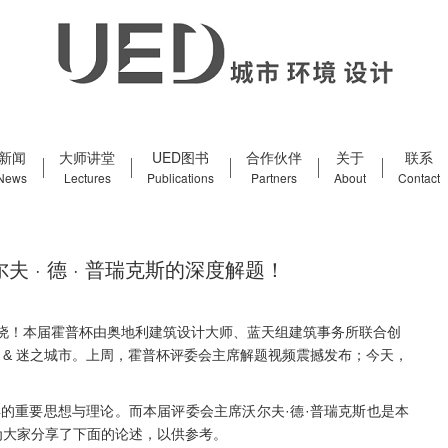
新闻
大师讲堂
UED图书
合作伙伴
关于
联系
News
Lectures
Publications
Partners
About
Contact
尔夫 · 德 · 普瑞克斯的深度解题！
题目揭晓！本届霍普杯由奥地利建筑设计大师、蓝天组建筑事务所联合创
 & 迷之城市。上周，霍普杯评委会主席解题视频震撼发布；今天，
年至2005年的重要思想与理论。而本届评委会主席沃尔夫·德·普瑞克斯也是本
为大家分享了下面的论述，以供参考。