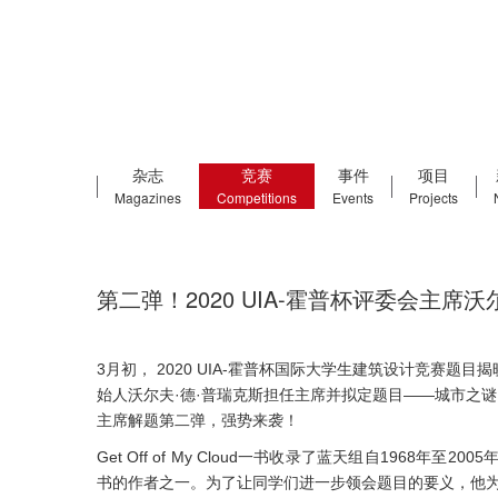
杂志
竞赛
事件
项目
Magazines
Competitions
Events
Projects
第二弹！2020 UIA-霍普杯评委会主席沃
3月初， 2020 UIA-霍普杯国际大学生建筑设计竞赛
始人沃尔夫·德·普瑞克斯担任主席并拟定题目——城市之谜
主席解题第二弹，强势来袭！
Get Off of My Cloud一书收录了蓝天组自1968
书的作者之一。为了让同学们进一步领会题目的要义，他