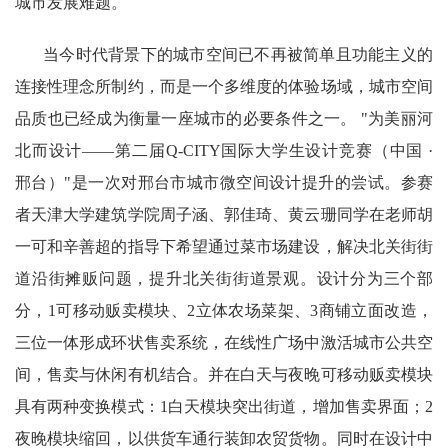
城市发展难题。
当今时代背景下的城市空间已不再被简单且功能主义的
连接性理念所制约，而是一个多维度的体验场域，城市空间
品质也已经成为衡量一座城市的必要条件之一。 "为美丽河
北而设计——第二届Q-CITY国际大学生设计竞赛（中国 ·
邢台）"是一次对邢台市城市微空间设计提升的尝试。参赛
者天津大学建筑学院周子涵、郭佳琦、黄云珊同学在老师胡
一可和辛善超的指导下希望通过菜市场建设，解决北关街街
道沿街摊贩问题，提升北关街街道景观。设计分为三个部
分，1可移动贩卖模块、2立体农场菜架、3商铺立面改造，
三位一体形成环状售卖系统，在线性广场中激活城市公共空
间，售卖与休闲有机结合。并在白天与夜晚可移动贩卖模块
具有两种变换模式：1白天模块突出街道，增加售卖界面；2
夜晚模块缩回，以供货车通行装卸农贸货物。同时在设计中