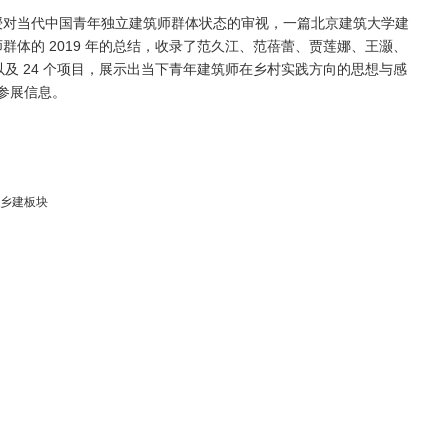
授对当代中国青年独立建筑师群体状态的审视，一篇北京建筑大学建
体的 2019 年的总结，收录了范久江、范蓓蕾、贾莲娜、王灏、
以及 24 个项目，展示出当下青年建筑师在乡村实践方向的思想与感
的参展信息。
乡建板块