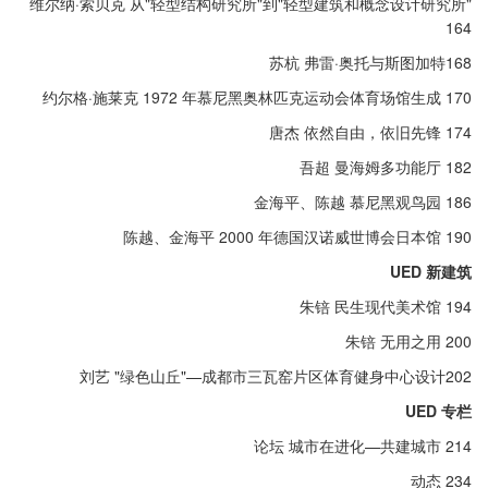
维尔纳·索贝克 从"轻型结构研究所"到"轻型建筑和概念设计研究所"
164
苏杭 弗雷·奥托与斯图加特168
约尔格·施莱克 1972 年慕尼黑奥林匹克运动会体育场馆生成 170
唐杰 依然自由，依旧先锋 174
吾超 曼海姆多功能厅 182
金海平、陈越 慕尼黑观鸟园 186
陈越、金海平 2000 年德国汉诺威世博会日本馆 190
UED 新建筑
朱锫 民生现代美术馆 194
朱锫 无用之用 200
刘艺 "绿色山丘"—成都市三瓦窑片区体育健身中心设计202
UED 专栏
论坛 城市在进化—共建城市 214
动态 234