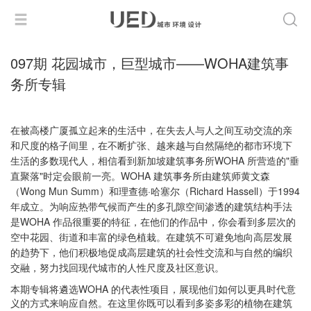
097期 花园城市，巨型城市——WOHA建筑事
务所专辑
在被高楼广厦孤立起来的生活中，在失去人与人之间互动交流的亲
和尺度的格子间里，在不断扩张、越来越与自然隔绝的都市环境下
生活的多数现代人，相信看到新加坡建筑事务所WOHA 所营造的"垂
直聚落"时定会眼前一亮。WOHA 建筑事务所由建筑师黄文森
（Wong Mun Summ）和理查德·哈塞尔（Richard Hassell）于1994
年成立。为响应热带气候而产生的多孔隙空间渗透的建筑结构手法
是WOHA 作品很重要的特征，在他们的作品中，你会看到多层次的
空中花园、街道和丰富的绿色植栽。在建筑不可避免地向高层发展
的趋势下，他们积极地促成高层建筑的社会性交流和与自然的编织
交融，努力找回现代城市的人性尺度及社区意识。
本期专辑将遴选WOHA 的代表性项目，展现他们如何以更具时代意
义的方式来响应自然。在这里你既可以看到多姿多彩的植物在建筑