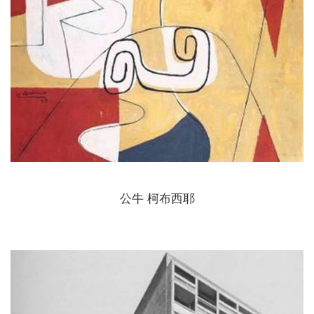
公牛 柯布西耶