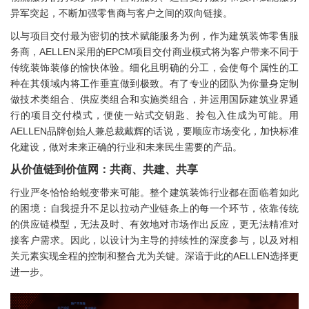
异军突起，不断加强零售商与客户之间的双向链接。
以与项目交付最为密切的技术赋能服务为例，作为建筑装饰零售服
务商，AELLEN采用的EPCM项目交付商业模式将为客户带来不同于
传统装饰装修的愉快体验。细化且明确的分工，会使每个属性的工
种在其领域内将工作垂直做到极致。有了专业的团队为你量身定制
做技术类组合、供应类组合和实施类组合，并运用国际建筑业界通
行的项目交付模式，便使一站式交钥匙、拎包入住成为可能。用
AELLEN品牌创始人兼总裁戴辉的话说，要顺应市场变化，加快标准
化建设，做对未来正确的行业和未来民生需要的产品。
从价值链到价值网：
共商、共建、共享
行业严冬恰恰给蜕变带来可能。整个建筑装饰行业都在面临着如此
的困境：自我提升不足以拉动产业链条上的每一个环节，依靠传统
的供应链模型，无法及时、有效地对市场作出反应，更无法精准对
接客户需求。因此，以设计为主导的持续性的深度参与，以及对相
关元素实现全程的控制和整合尤为关键。深谙于此的AELLEN选择更
进一步。