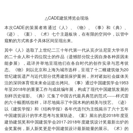
△CADE建筑博览会现场
本次CADE的策展者将通过《人》、《物》、《事》和《典》、
《迹》、《案》、《术》七个主题板块，在有限的空间中，以管中
窥豹的方式将多个具体区间呈现出来。
其中《人》选取了上世纪二三十年代第一代从宾夕法尼亚大学毕月
的二十余人和十四位院士的作品（遗憾部分院士因自身各种原因未
能参展），疏详并举地呈现他们在各自时代的创作实录与思考状
态。《物》则以北京和上海为城市选样，呈现了十二幢建筑做为20
世纪建筑遗产与近代部分优秀建筑保护案例，并对诸如社会媒体关
注的深圳体育馆未来命运提出拷问。《事》通过中国建筑学会1953
年至2018年的重要工作与成就编年展，构成了现代中国建筑发展的
别样历史缩影。《典》汇集了中国古代最具典范的范式------样式雷
的六十幅图纸纹样，详尽地揭示了中国木构的精美与技艺。《迹》
以《建筑学报》和《结构学报》各年代选刊为主线揭示了六十五年
中国建筑设计的学术思考与发展轨迹。《案》展出的是2018年度亚
建协建筑奖和中国建筑学会2017-2018年度建筑设计奖最新出炉的
金奖案例，新人新奖更是中国建筑设计最新能量的展示。《术》的