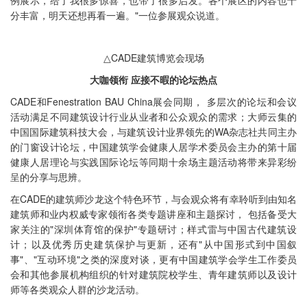
分丰富，明天还想再看一遍。"一位参展观众说道。
△CADE建筑博览会现场
大咖领衔 应接不暇的论坛热点
CADE和Fenestration BAU China展会同期， 多层次的论坛和会议
活动满足不同建筑设计行业从业者和公众观众的需求；大师云集的
中国国际建筑科技大会，与建筑设计业界领先的WA杂志社共同主办
的门窗设计论坛，中国建筑学会健康人居学术委员会主办的第十届
健康人居理论与实践国际论坛等同期十余场主题活动将带来异彩纷
呈的分享与思辨。
在CADE的建筑师沙龙这个特色环节，与会观众将有幸聆听到由知名
建筑师和业内权威专家领衔各类专题讲座和主题探讨， 包括备受大
家关注的"深圳体育馆的保护"专题研讨；样式雷与中国古代建筑设
计；以及优秀历史建筑保护与更新，还有"从中国形式到中国叙
事"、"互动环境"之类的深度对谈，更有中国建筑学会学生工作委员
会和其他参展机构组织的针对建筑院校学生、青年建筑师以及设计
师等各类观众人群的沙龙活动。