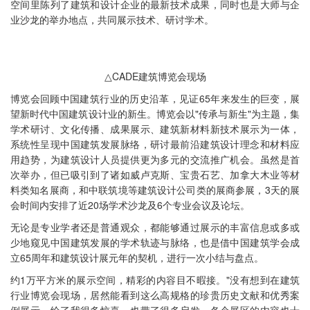
空间里陈列了建筑和设计企业的最新技术成果，同时也是大师与企
业沙龙的举办地点，共同展示技术、研讨学术。
△CADE建筑博览会现场
博览会回顾中国建筑行业的历史沿革，见证65年来发生的巨变，展
望新时代中国建筑设计业的新生。博览会以"传承与新生"为主题，集
学术研讨、文化传播、成果展示、建筑新材料新技术展示为一体，
系统性呈现中国建筑发展脉络，研讨最前沿建筑设计理念和材料应
用趋势，为建筑设计人员提供更为多元的交流推广机会。虽然是首
次举办，但已吸引到了诸如威卢克斯、宝贵石艺、加拿大木业等材
料类知名展商，和中联筑境等建筑设计公司类的展商参展，3天的展
会时间内安排了近20场学术沙龙及6个专业会议及论坛。
无论是专业学者还是普通观众，都能够通过展示的丰富信息或多或
少地窥见中国建筑发展的学术轨迹与脉络，也是借中国建筑学会成
立65周年和建筑设计展元年的契机，进行一次小结与盘点。
约1万平方米的展示空间，精彩的内容目不暇接。"没有想到在建筑
行业博览会现场，居然能看到这么高规格的珍贵历史文献和优秀案
例展示，给了我很多惊喜，也带了很多启发。各个展区的内容也十