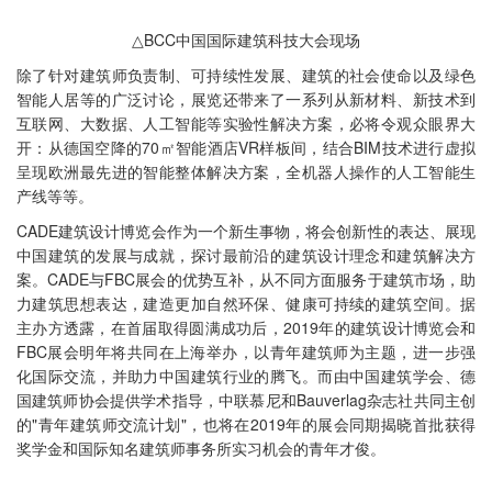
△BCC中国国际建筑科技大会现场
除了针对建筑师负责制、可持续性发展、建筑的社会使命以及绿色
智能人居等的广泛讨论，展览还带来了一系列从新材料、新技术到
互联网、大数据、人工智能等实验性解决方案，必将令观众眼界大
开：从德国空降的70㎡智能酒店VR样板间，结合BIM技术进行虚拟
呈现欧洲最先进的智能整体解决方案，全机器人操作的人工智能生
产线等等。
CADE建筑设计博览会作为一个新生事物，将会创新性的表达、展现
中国建筑的发展与成就，探讨最前沿的建筑设计理念和建筑解决方
案。CADE与FBC展会的优势互补，从不同方面服务于建筑市场，助
力建筑思想表达，建造更加自然环保、健康可持续的建筑空间。据
主办方透露，在首届取得圆满成功后，2019年的建筑设计博览会和
FBC展会明年将共同在上海举办，以青年建筑师为主题，进一步强
化国际交流，并助力中国建筑行业的腾飞。而由中国建筑学会、德
国建筑师协会提供学术指导，中联慕尼和Bauverlag杂志社共同主创
的"青年建筑师交流计划"，也将在2019年的展会同期揭晓首批获得
奖学金和国际知名建筑师事务所实习机会的青年才俊。