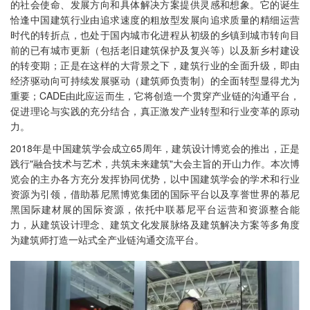
的社会使命、发展方向和具体解决方案提供灵感和想象。它的诞生
恰逢中国建筑行业由追求速度的粗放型发展向追求质量的精细运营
时代的转折点，也处于国内城市化进程从初级的乡镇到城市转向目
前的已有城市更新（包括老旧建筑保护及复兴等）以及新乡村建设
的转变期；正是在这样的大背景之下，建筑行业的全面升级，即由
经济驱动向可持续发展驱动（建筑师负责制）的全面转型显得尤为
重要；CADE由此应运而生，它将创造一个贯穿产业链的沟通平台，
促进理论与实践的充分结合，真正激发产业转型和行业变革的原动
力。
2018年是中国建筑学会成立65周年，建筑设计博览会的推出，正是
践行"融合技术与艺术，共筑未来建筑"大会主旨的开山力作。本次博
览会的主办各方充分发挥协同优势，以中国建筑学会的学术和行业
资源为引领，借助慕尼黑博览集团的国际平台以及享誉世界的慕尼
黑国际建材展的国际资源，依托中联慕尼平台运营和资源整合能
力，从建筑设计理念、建筑文化发展脉络及建筑解决方案等多角度
为建筑师打造一站式全产业链沟通交流平台。