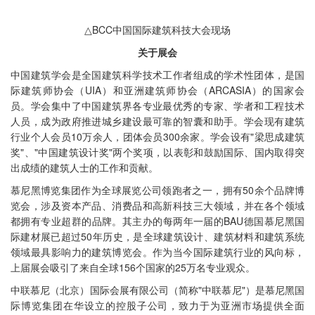
△BCC中国国际建筑科技大会现场
关于展会
中国建筑学会是全国建筑科学技术工作者组成的学术性团体，是国
际建筑师协会（UIA）和亚洲建筑师协会（ARCASIA）的国家会
员。学会集中了中国建筑界各专业最优秀的专家、学者和工程技术
人员，成为政府推进城乡建设最可靠的智囊和助手。学会现有建筑
行业个人会员10万余人，团体会员300余家。学会设有"梁思成建筑
奖"、"中国建筑设计奖"两个奖项，以表彰和鼓励国际、国内取得突
出成绩的建筑人士的工作和贡献。
慕尼黑博览集团作为全球展览公司领跑者之一，拥有50余个品牌博
览会，涉及资本产品、消费品和高新科技三大领域，并在各个领域
都拥有专业超群的品牌。其主办的每两年一届的BAU德国慕尼黑国
际建材展已超过50年历史，是全球建筑设计、建筑材料和建筑系统
领域最具影响力的建筑博览会。作为当今国际建筑行业的风向标，
上届展会吸引了来自全球156个国家的25万名专业观众。
中联慕尼（北京）国际会展有限公司（简称"中联慕尼"）是慕尼黑国
际博览集团在华设立的控股子公司，致力于为亚洲市场提供全面