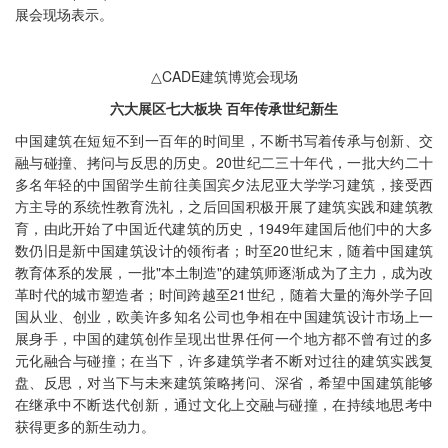
展会现场表示。
△CADE建筑博览会现场
六大展区七大板块 百年传承世纪新生
中国建筑在短短不到一百年的时间里，不断书写着传承与创新、交
融与碰撞、拷问与反思的历史。20世纪二三十年代，一批大约二十
多名年轻的中国留学生前往美国宾夕法尼亚大学学习建筑，接受西
方主导的系统性教育洗礼，之后回国积极开展了建筑实践和建筑教
育，由此开始了中国近代建筑的历史，1949年建国后他们中的大多
数仍旧是新中国建筑设计的领衔者；时至20世纪末，随着中国建筑
教育体系的发展，一批"本土制造"的建筑师逐渐成为了主力，成为改
革时代的城市塑造者；时间跨越至21世纪，随着大量的海外学子回
国从业、创业，欧美许多知名公司也争相在中国建筑设计市场上一
展身手，中国的建筑创作呈现出世界任何一个地方都不曾有过的多
元化融合与碰撞；在当下，许多建筑学者不断对过往的建筑实践复
盘、反思，对当下与未来建筑策略拷问、深省，希望中国建筑能够
在继承中不断迭代创新，通过文化上交融与碰撞，在持续地思考中
获得更多的新生动力。