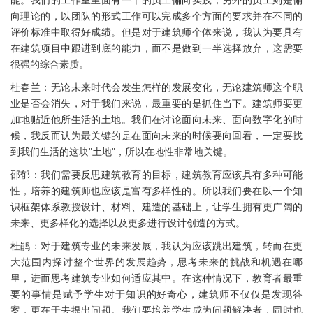
能。我们的工作室里面有一半的员工偏向实践，另外的员工则是偏
向理论的，以团队的形式工作可以完成多个方面的要求并在不同的
评价标准中取得好成绩。但是对于建筑师个体来说，我认为要具有
在建筑项目中跟进到底的能力，而不是做到一半选择放弃，这需要
很强的综合素质。
杜春兰：无论未来时代会发生怎样的发展变化，无论建筑师这个职
业是否会消失，对于我们来说，最重要的是抓住当下。建筑师要更
加地贴近他所生活的土地。我们在讨论面向未来、面向数字化的时
候，我反而认为最关键的是在面向未来的时候要向回看，一定要找
到我们生活的这块"土地"，所以在地性非常地关键。
邵郁：我们需要反思建筑教育的目标，建筑教育应该具有多种可能
性，培养的建筑师也应该是富有多样性的。所以我们要在以一个知
识框架体系教授设计、材料、建造的基础上，让学生拥有更广阔的
未来、更多样化的选择以及更多进行设计创造的方式。
杜鹃：对于建筑专业的未来发展，我认为应该跳出建筑，转而在更
大范围内探讨整个世界的发展趋势，思考未来的挑战和机遇在哪
里，进而思考建筑专业如何适应其中。在这种情况下，教育者最重
要的事情是赋予学生对于知识的好奇心，建筑师不仅仅是发现答
案，更在于去提出问题。我们要培养学生成为问题解决者，同时也