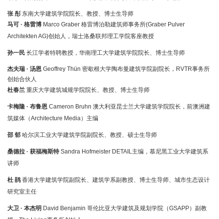
张 彤
东南大学建筑学院院长、教授、博士生导师
马可 · 格雷博
Marco Graber 格雷博泊勒建筑师事务所(Graber Pulver
Architekten AG)创始人，瑞士洛桑联邦理工学院客座教授
孙一民
长江学者特聘教授，华南理工大学建筑学院院长、博士生导师
杰夫瑞 · 汤恩
Geoffrey Thün 密歇根大学陶布曼建筑学院副院长，RVTR事务所
创始合伙人
杜春兰
重庆大学建筑城规学院院长、教授、博士生导师
卡梅隆 · 布鲁恩
Cameron Bruhn 澳大利亚昆士兰大学建筑学院院长，前澳洲建
筑媒体（Architecture Media）主编
邵 郁
哈尔滨工业大学建筑学院副院长、教授、硕士生导师
桑德拉 · 获福梅斯特
Sandra Hofmeister DETAIL主编，慕尼黑工业大学建筑系
讲师
杜 鹃
香港大学建筑学院副院长、建筑学系副教授、博士生导师、城市生态设计
研究室主任
大卫 · 本杰明
David Benjamin 哥伦比亚大学建筑及规划学院（GSAPP）副教