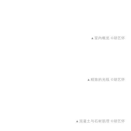
▲室内概览 ©胡艺怀
▲精致的光线 ©胡艺怀
▲混凝土与石材肌理 ©胡艺怀