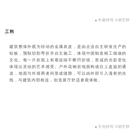
▲中庭特写 ©胡艺怀
工料
05
建筑整体外观为转动的金属表皮，是由企业自主研发生产的
铝板，预制切割弯折并自主施工，体现中国制造精工细做的
文化。每一片折面上有着连续不断凹折线，形成的光影变化
体现出灵动的艺术感受。户外花钢岩地面构成往上盘旋的通
道，地面与外墙两者间形成缝隙，可以由外部引入漫射的光
线，与建筑内部相连，创造展厅舒适参观体验。
▲天光特写 ©胡艺怀