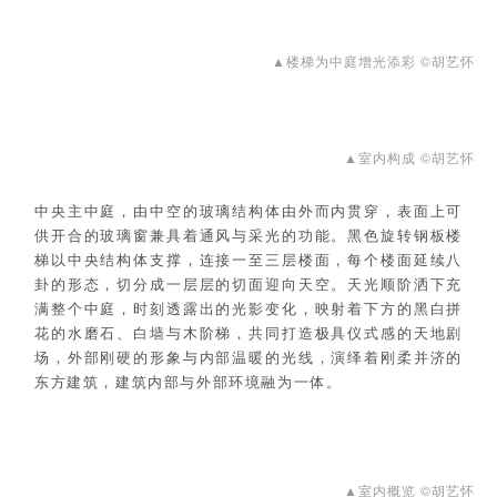
▲楼梯为中庭增光添彩 ©胡艺怀
▲室内构成 ©胡艺怀
中央主中庭，由中空的玻璃结构体由外而内贯穿，表面上可
供开合的玻璃窗兼具着通风与采光的功能。黑色旋转钢板楼
梯以中央结构体支撑，连接一至三层楼面，每个楼面延续八
卦的形态，切分成一层层的切面迎向天空。天光顺阶洒下充
满整个中庭，时刻透露出的光影变化，映射着下方的黑白拼
花的水磨石、白墙与木阶梯，共同打造极具仪式感的天地剧
场，外部刚硬的形象与内部温暖的光线，演绎着刚柔并济的
东方建筑，建筑内部与外部环境融为一体。
▲室内概览 ©胡艺怀