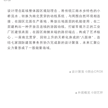
设计理念延续整体园区规划理念，将传统江南水乡特色的小
桥流水，转换为南北贯穿的动线系统，与周围自然环境相连
接，在园区北面生产基地，释放出地面层的机能使用，在二
层建构出一种开放且连续的游园动线。打破常规方正的工业
厂区建筑表面，在园区南侧末端的路径端点，构成了艺术核
心，一座南北贯穿、回转上升的天桥化身成的“八面体”，连
结七家国际建筑事务所协力完成新的设计聚落，未来汇聚公
众力量形成了一股能量场域。
▲设计聚落 ©阔合CROX
▲外观概览 ©胡艺怀