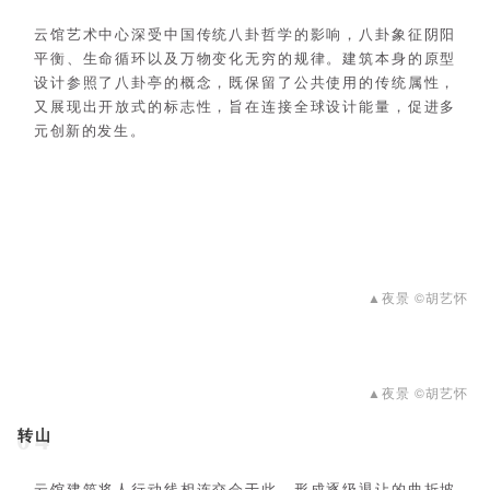
云馆艺术中心深受中国传统八卦哲学的影响，八卦象征阴阳
平衡、生命循环以及万物变化无穷的规律。建筑本身的原型
设计参照了八卦亭的概念，既保留了公共使用的传统属性，
又展现出开放式的标志性，旨在连接全球设计能量，促进多
元创新的发生。
▲夜景 ©胡艺怀
▲夜景 ©胡艺怀
转山
04
云馆建筑将人行动线相连交会于此，形成逐级退让的曲折坡