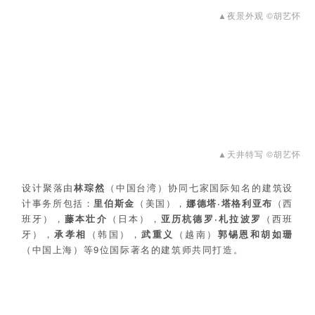
▲夜景外观 ©胡艺怀
▲天井特写 ©胡艺怀
设计聚落由
林琮然
（中国台湾）协同七家国际知名的建筑设
计事务所包括：
里伯斯金
（美国），
娜德塔·塔格利亚布
（西
班牙），
藤本壮介
（日本），
亚历杭德罗·札拉波罗
（西班
牙），
承孝相
（韩国），
武重义
（越南）
郭锡恩和胡如珊
（中国上海）等9位国际著名的建筑师共同打造。