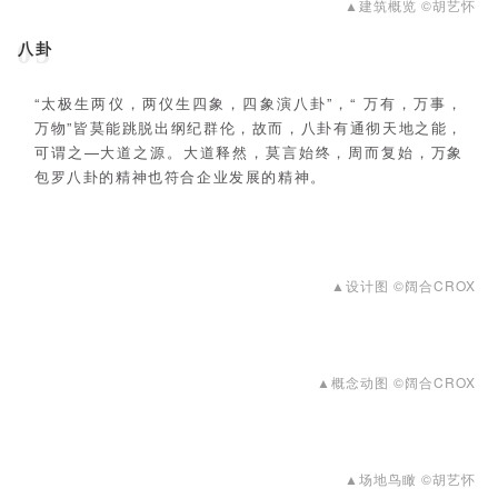
▲建筑概览 ©胡艺怀
八卦
03
“太极生两仪，两仪生四象，四象演八卦”，“ 万有，万事，
万物”皆莫能跳脱出纲纪群伦，故而，八卦有通彻天地之能，
可谓之—大道之源。大道释然，莫言始终，周而复始，万象
包罗八卦的精神也符合企业发展的精神。
▲设计图 ©阔合CROX
▲概念动图 ©阔合CROX
▲场地鸟瞰 ©胡艺怀