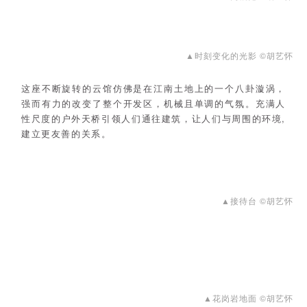
▲时刻变化的光影 ©胡艺怀
这座不断旋转的云馆仿佛是在江南土地上的一个八卦漩涡，
强而有力的改变了整个开发区，机械且单调的气氛。充满人
性尺度的户外天桥引领人们通往建筑，让人们与周围的环境,
建立更友善的关系。
▲接待台 ©胡艺怀
▲花岗岩地面 ©胡艺怀