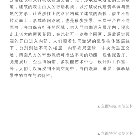
道，建筑的表面由人的行动构成，以打破现代建筑单调与僵
硬的方形，让逐步往上的路径构成了建筑的面貌，借由不断
转动而上，形成峰回路转，也是移步换景。三层平台在不同
面向，各自保有打开的区域，供人門自由进入展厅内，漫步
走上偌大的屋顶花园，在此处可一览整个园区，最后通过顶
端的开口进入内部。人们顺着如同漩涡的造型柱体逐层往
下，分别到达不同的楼层，内部布局逻辑，中央为垂直交
通，四面八方的环形流线可抵达不同的功能，包含报告厅、
党建展厅、企业博物馆、多功能艺术中心、设计师工作室…
等，人们可以沉浸到不同空间中，自由漫游、逛展，体验场
景中的自在与独特性。
▲立面铝板 ©胡艺怀
▲立面特写 ©胡艺怀