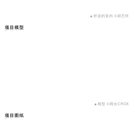
▲舒适的室内 ©胡艺怀
项目模型
06
▲模型 ©阔合CROX
项目图纸
07