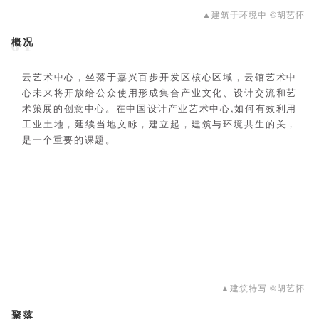
▲建筑于环境中 ©胡艺怀
概况
01
云艺术中心，坐落于嘉兴百步开发区核心区域，云馆艺术中
心未来将开放给公众使用形成集合产业文化、设计交流和艺
术策展的创意中心。在中国设计产业艺术中心,如何有效利用
工业土地，延续当地文眿，建立起，建筑与
环境共生的关，
是一个重要的课题。
▲建筑特写 ©胡艺怀
聚落
02