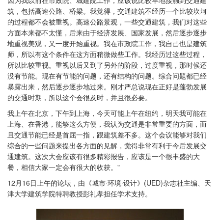
因为我以前在市政院、城建院工作，应该说比较早地接触到交通建
筑，包括高速公路、桥梁。我觉得，交通建筑不经历一个比较坎坷
的过程都不会被重视。高速公路景观，一些交通建筑，我们对这些
方面本来都不太懂，后来由于经济发展、国家发展，然后逐步逐步
地重视美观，又一度开始重视。我在市政院工作，我自己也是建筑
师，所以有这个条件在这方面稍微做些工作。我经历过这些过程，
所以比较重视。重视以后又到了另外的阶段，过度重视，那时候还
没有节能。现在有节能的问题，还有结构的问题。综合问题都已经
暴露出来，然后逐步逐步地过来。刚才严总说现在正好是蓬勃发展
的交通时期，所以这个会很及时，并且很必要。
我上午在北京，下午到上海，今天可能上午在纽约，明天我可能在
上海、在香港，能够这么方便，我认为交通是非常重要的方面，而
且交通节能已经是首屈一指，跟建筑差不多。这个会议能够对我们
综合的一些问题来提出各方面的见解，觉得非常有利于今后发展交
通建筑。这次大会应该有很多精彩报告，应该是一个很丰盛的大
餐，相信大家一定会有很大的收获。"
12月16日上午的论坛，由《城市·环境·设计》(UED)杂志社主编、天
津大学建筑学院特聘教授彭礼孝担任学术支持。