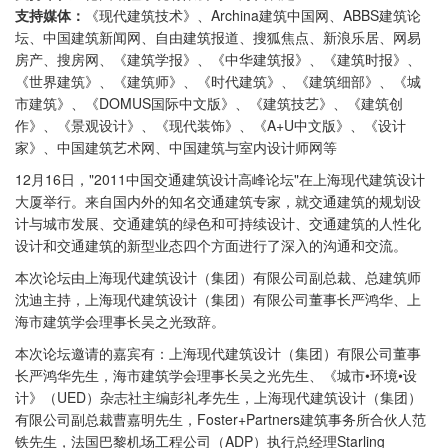
支持媒体：
《现代建筑技术》、Archina建筑中国网、ABBS建筑论
坛、中国建筑新闻网、自由建筑报道、搜狐焦点、新浪乐居、网易
房产、搜房网、《建筑学报》、《中华建筑报》、《建筑时报》、
《世界建筑》、《建筑师》、《时代建筑》、《建筑细部》、《城
市建筑》、《DOMUS国际中文版》、《建筑技艺》、《建筑创
作》、《景观设计》、《现代装饰》、《A+U中文版》、《设计
家》、中国建筑艺术网、中国建筑与室内设计师网等
12月16日，"2011中国交通建筑设计高峰论坛"在上海现代建筑设计
大厦举行。来自国内外的知名交通建筑专家，就交通建筑的规划设
计与城市发展、交通建筑的绿色和可持续设计、交通建筑的人性化
设计和交通建筑的新型业态四个方面进行了深入的沟通和交流。
本次论坛由上海现代建筑设计（集团）有限公司副总裁、总建筑师
沈迪主持，上海现代建筑设计（集团）有限公司董事长严鸿华、上
海市建筑学会理事长吴之光致辞。
本次论坛邀请的嘉宾有：上海现代建筑设计（集团）有限公司董事
长严鸿华先生，海市建筑学会理事长吴之光先生、《城市•环境•设
计》（UED）杂志社主编彭礼孝先生，上海现代建筑设计（集团）
有限公司副总裁曹嘉明先生，Foster+Partners建筑事务所合伙人范
铁先生，法国巴黎机场工程公司（ADP）执行总经理Starling